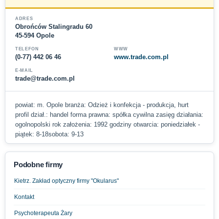
ADRES
Obrońców Stalingradu 60
45-594 Opole
TELEFON
WWW
(0-77) 442 06 46
www.trade.com.pl
E-MAIL
trade@trade.com.pl
powiat: m. Opole branża: Odzież i konfekcja - produkcja, hurt
profil dział.: handel forma prawna: spółka cywilna zasięg działania:
ogolnopolski rok założenia: 1992 godziny otwarcia: poniedziałek -
piątek: 8-18sobota: 9-13
Podobne firmy
Kietrz. Zakład optyczny firmy "Okularus"
Kontakt
Psychoterapeuta Żary