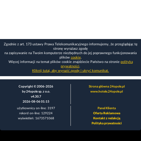
Zgodnie z art. 173 ustawy Prawa Telekomunikacyjnego informujemy, że przeglądając tę
stronę wyrażasz zgodę
na zapisywanie na Twoim komputerze niezbędnych do jej poprawnego funkcjonowania
plików
cookie
.
Więcej informacji na temat plików cookie znajdziecie Państwo na stronie
polityka
prywatności
.
Kliknij tutaj, aby wyrazić zgodę i ukryć komunikat.
Copyright © 2006-2026
Strona główna 24opole.pl
by 24opole sp. z o.o.
www.hotele.24opole.pl
v4.30.7
2026-08-06 01:15
użytkownicy on-line: 3197
Panel Klienta
rekord on-line: 129224
Oferta Reklamowa
wyświetleń: 1673571068
Kontakt z redakcją
Polityka prywatności