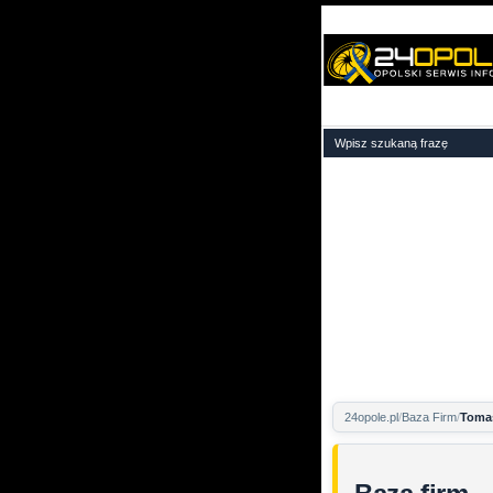
24opole.pl
Baza Firm
Tomas