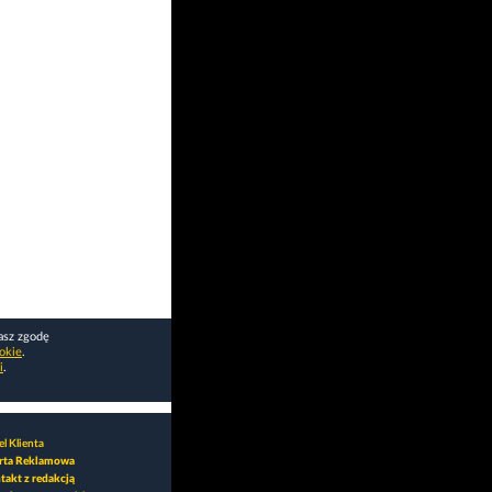
asz zgodę
okie
.
i
.
l Klienta
rta Reklamowa
takt z redakcją