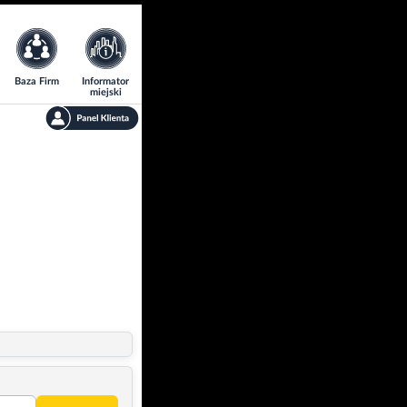
Baza Firm
Informator
miejski