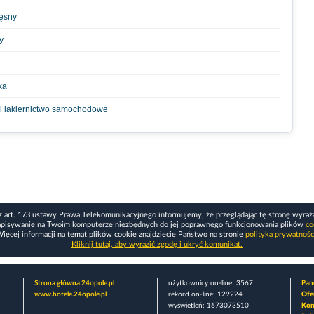
ięsny
y
ka
 i lakiernictwo samochodowe
z art. 173 ustawy Prawa Telekomunikacyjnego informujemy, że przeglądając tę stronę wyraż
apisywanie na Twoim komputerze niezbędnych do jej poprawnego funkcjonowania plików
co
ięcej informacji na temat plików cookie znajdziecie Państwo na stronie
polityka prywatnośc
Kliknij tutaj, aby wyrazić zgodę i ukryć komunikat.
Strona główna 24opole.pl
użytkownicy on-line: 3567
Pane
www.hotele.24opole.pl
rekord on-line: 129224
Ofe
wyświetleń: 1673073510
Kon