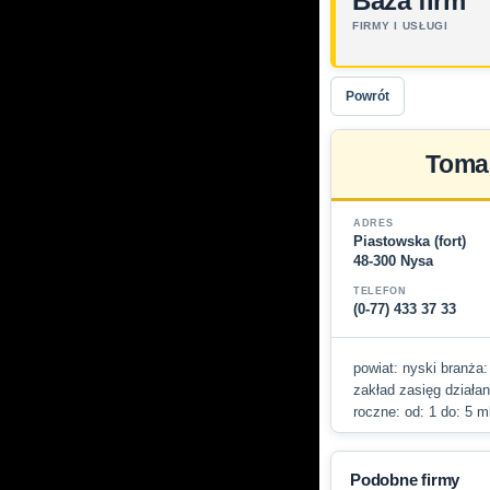
Baza firm
FIRMY I USŁUGI
Powrót
Tomas
ADRES
Piastowska (fort)
48-300 Nysa
TELEFON
(0-77) 433 37 33
powiat: nyski branża:
zakład zasięg działan
roczne: od: 1 do: 5 m
Podobne firmy