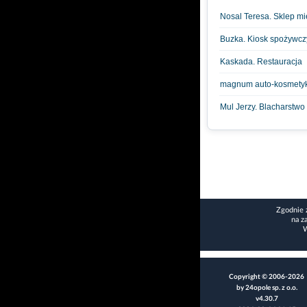
Nosal Teresa. Sklep m
Buzka. Kiosk spożywcz
Kaskada. Restauracja
magnum auto-kosmety
Mul Jerzy. Blacharstwo
Zgodnie 
na z
W
Copyright © 2006-2026
by 24opole sp. z o.o.
v4.30.7