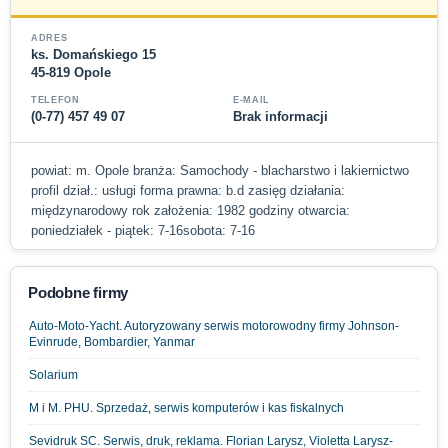
ADRES
ks. Domańskiego 15
45-819 Opole
TELEFON
E-MAIL
(0-77) 457 49 07
Brak informacji
powiat: m. Opole branża: Samochody - blacharstwo i lakiernictwo
profil dział.: usługi forma prawna: b.d zasięg działania:
międzynarodowy rok założenia: 1982 godziny otwarcia:
poniedziałek - piątek: 7-16sobota: 7-16
Podobne firmy
Auto-Moto-Yacht. Autoryzowany serwis motorowodny firmy Johnson-
Evinrude, Bombardier, Yanmar
Solarium
M i M. PHU. Sprzedaż, serwis komputerów i kas fiskalnych
Sevidruk SC. Serwis, druk, reklama. Florian Larysz, Violetta Larysz-