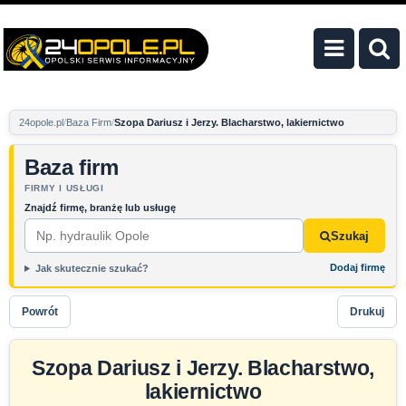
24opole.pl
Baza Firm
Szopa Dariusz i Jerzy. Blacharstwo, lakiernictwo
Baza firm
FIRMY I USŁUGI
Znajdź firmę, branżę lub usługę
Szukaj
Dodaj firmę
Jak skutecznie szukać?
Powrót
Drukuj
Szopa Dariusz i Jerzy. Blacharstwo,
lakiernictwo