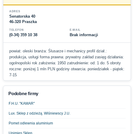
ADRES
Senatorska 40
46-320 Praszka
TELEFON
E-MAIL
(0-34) 359 10 38
Brak informacji
powiat: oleski branża: Ślusarze i mechanicy profil dział.:
produkcja, usługi forma prawna: prywatny zakład zasięg działania:
ogolnopolski rok założenia: 1950 zatrudnienie: od: 1 do: 5 obroty
roczne: poniżej 1 mln PLN godziny otwarcia: poniedziałek - piątek:
7-15
Podobne firmy
F.H.U. "KAMAR"
Lux. Sklep z odzieżą. Wiśniewscy J.U.
Pomet odlewnia aluminium
Unimięs Sklep