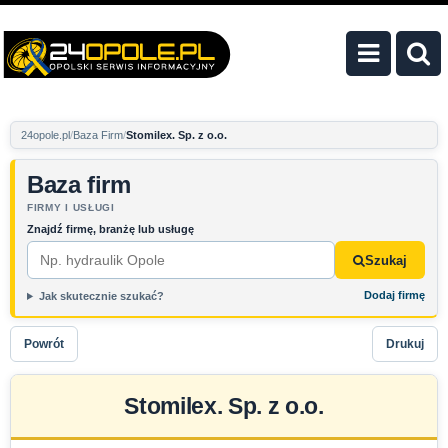
24opole.pl
Baza Firm
Stomilex. Sp. z o.o.
Baza firm
FIRMY I USŁUGI
Znajdź firmę, branżę lub usługę
Szukaj
Dodaj firmę
Jak skutecznie szukać?
Powrót
Drukuj
Stomilex. Sp. z o.o.