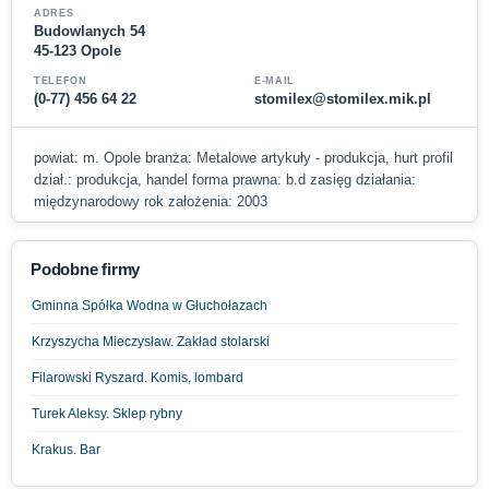
ADRES
Budowlanych 54
45-123 Opole
TELEFON
E-MAIL
(0-77) 456 64 22
stomilex@stomilex.mik.pl
powiat: m. Opole branża: Metalowe artykuły - produkcja, hurt profil
dział.: produkcja, handel forma prawna: b.d zasięg działania:
międzynarodowy rok założenia: 2003
Podobne firmy
Gminna Spółka Wodna w Głuchołazach
Krzyszycha Mieczysław. Zakład stolarski
Filarowski Ryszard. Komis, lombard
Turek Aleksy. Sklep rybny
Krakus. Bar