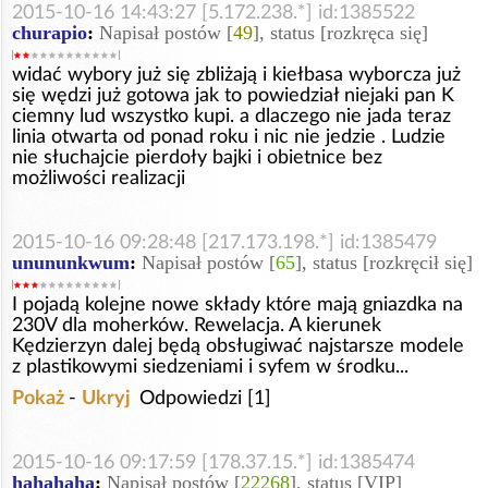
2015-10-16 14:43:27 [5.172.238.*] id:1385522
churapio
:
Napisał postów [
49
], status [rozkręca się]
widać wybory już się zbliżają i kiełbasa wyborcza już
się wędzi już gotowa jak to powiedział niejaki pan K
ciemny lud wszystko kupi. a dlaczego nie jada teraz
linia otwarta od ponad roku i nic nie jedzie . Ludzie
nie słuchajcie pierdoły bajki i obietnice bez
możliwości realizacji
2015-10-16 09:28:48 [217.173.198.*] id:1385479
unununkwum
:
Napisał postów [
65
], status [rozkręcił się]
I pojadą kolejne nowe składy które mają gniazdka na
230V dla moherków. Rewelacja. A kierunek
Kędzierzyn dalej będą obsługiwać najstarsze modele
z plastikowymi siedzeniami i syfem w środku...
Pokaż
-
Ukryj
Odpowiedzi [1]
2015-10-16 09:17:59 [178.37.15.*] id:1385474
hahahaha
:
Napisał postów [
22268
], status [VIP]