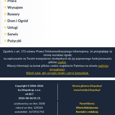
»
Praca
»
Wynajem
»
Rowery
»
Dom i Ogród
»
Usługi
»
Serwis
»
Pożyczki
Zgodnie z art. 173 ustawy Prawa Telekomunikacyjnego informujemy, że przeglądając tę
stronę wyrażasz zgodę
na zapisywanie na Twoim komputerze niezbędnych do jej poprawnego funkcjonowania
plików
cookie
.
Więcej informacji na temat plików cookie znajdziecie Państwo na stronie
polityka
prywatności
.
Kliknij tutaj, aby wyrazić zgodę i ukryć komunikat.
Copyright © 2006-2026
Strona główna 24opole.pl
by 24opole sp. z o.o.
www.hotele.24opole.pl
v4.30.7
2026-08-06 01:15
użytkownicy on-line: 3038
Panel Klienta
rekord on-line: 129224
Oferta Reklamowa
wyświetleń: 1672921742
Kontakt z redakcją