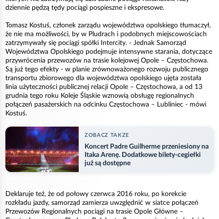
dziennie pędzą tędy pociągi pospieszne i ekspresowe.
Tomasz Kostuś, członek zarządu województwa opolskiego tłumaczył,
że nie ma możliwości, by w Pludrach i podobnych miejscowościach
zatrzymywały się pociągi spółki Intercity. - Jednak Samorząd
Województwa Opolskiego podejmuje intensywne starania, dotyczące
przywrócenia przewozów na trasie kolejowej Opole – Częstochowa.
Są już tego efekty - w planie zrównoważonego rozwoju publicznego
transportu zbiorowego dla województwa opolskiego ujęta została
linia użyteczności publicznej relacji Opole – Częstochowa, a od 13
grudnia tego roku Koleje Śląskie wznowią obsługę regionalnych
połączeń pasażerskich na odcinku Częstochowa – Lubliniec - mówi
Kostuś.
ZOBACZ TAKZE
Koncert Padre Guilherme przeniesiony na
Itaka Arenę. Dodatkowe bilety-cegiełki
już są dostępne
Deklaruje też, że od połowy czerwca 2016 roku, po korekcie
rozkładu jazdy, samorząd zamierza uwzględnić w siatce połączeń
Przewozów Regionalnych pociągi na trasie Opole Główne –