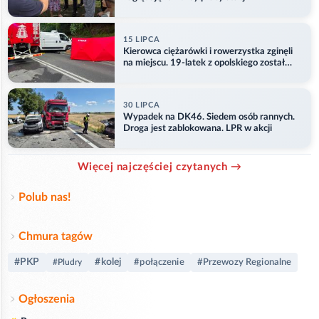
15 LIPCA
Kierowca ciężarówki i rowerzystka zginęli
na miejscu. 19-latek z opolskiego został
ranny
30 LIPCA
Wypadek na DK46. Siedem osób rannych.
Droga jest zablokowana. LPR w akcji
Więcej najczęściej czytanych →
Polub nas!
Chmura tagów
#PKP
#kolej
#połączenie
#Przewozy Regionalne
#Pludry
Ogłoszenia