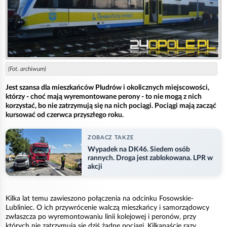
(Fot. archiwum)
Jest szansa dla mieszkańców Pludrów i okolicznych miejscowości,
którzy - choć mają wyremontowane perony - to nie mogą z nich
korzystać, bo nie zatrzymują się na nich pociągi. Pociągi mają zacząć
kursować od czerwca przyszłego roku.
ZOBACZ TAKZE
Wypadek na DK46. Siedem osób
rannych. Droga jest zablokowana. LPR w
akcji
Kilka lat temu zawieszono połączenia na odcinku Fosowskie-
Lubliniec. O ich przywrócenie walczą mieszkańcy i samorządowcy
zwłaszcza po wyremontowaniu linii kolejowej i peronów, przy
których nie zatrzymują się dziś żadne pociągi. Kilkanaście razy