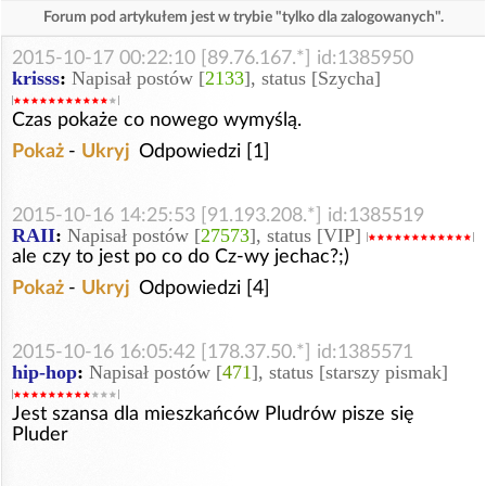
Forum pod artykułem jest w trybie "tylko dla zalogowanych".
2015-10-17 00:22:10 [89.76.167.*] id:1385950
krisss
:
Napisał postów [
2133
], status [Szycha]
Czas pokaże co nowego wymyślą.
Pokaż
-
Ukryj
Odpowiedzi [1]
2015-10-16 14:25:53 [91.193.208.*] id:1385519
RAII
:
Napisał postów [
27573
], status [VIP]
ale czy to jest po co do Cz-wy jechac?;)
Pokaż
-
Ukryj
Odpowiedzi [4]
2015-10-16 16:05:42 [178.37.50.*] id:1385571
hip-hop
:
Napisał postów [
471
], status [starszy pismak]
Jest szansa dla mieszkańców Pludrów pisze się
Pluder