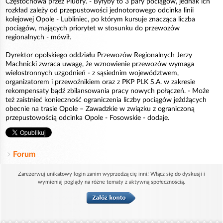
Częstochowa przez Pludry. - Byłyby to 3 pary pociągów, jednak ich
rozkład zależy od przepustowości jednotorowego odcinka linii
kolejowej Opole - Lubliniec, po którym kursuje znacząca liczba
pociągów, mających priorytet w stosunku do przewozów
regionalnych - mówił.
Dyrektor opolskiego oddziału Przewozów Regionalnych Jerzy
Machnicki zwraca uwagę, że wznowienie przewozów wymaga
wielostronnych uzgodnień - z sąsiednim województwem,
organizatorem i przewoźnikiem oraz z PKP PLK S.A. w zakresie
rekompensaty bądź zbilansowania pracy nowych połączeń. - Może
też zaistnieć konieczność ograniczenia liczby pociągów jeżdżących
obecnie na trasie Opole – Zawadzkie w związku z ograniczoną
przepustowością odcinka Opole - Fosowskie - dodaje.
Forum
Zarezerwuj unikatowy login zanim wyprzedzą cię inni! Włącz się do dyskusji i
wymieniaj poglądy na różne tematy z aktywną społecznością.