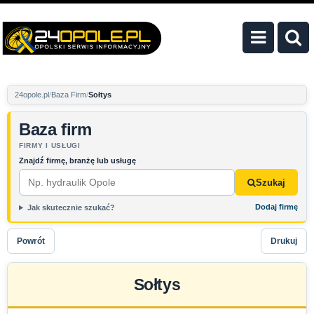
24opole.pl
Baza Firm
Sołtys
Baza firm
FIRMY I USŁUGI
Znajdź firmę, branżę lub usługę
Szukaj
Dodaj firmę
Jak skutecznie szukać?
Powrót
Drukuj
Sołtys