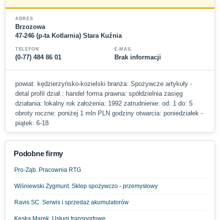
ADRES
Brzozowa
47-246 (p-ta Kotlarnia) Stara Kuźnia
TELEFON
E-MAIL
(0-77) 484 86 01
Brak informacji
powiat: kędzierzyńsko-kozielski branża: Spożywcze artykuły -
detal profil dział.: handel forma prawna: spółdzielnia zasięg
działania: lokalny rok założenia: 1992 zatrudnienie: od: 1 do: 5
obroty roczne: poniżej 1 mln PLN godziny otwarcia: poniedziałek -
piątek: 6-18
Podobne firmy
Pro-Ząb. Pracownia RTG
Wiśniewski Zygmunt. Sklep spożywczo - przemysłowy
Ravis SC. Serwis i sprzedaż akumulatorów
Kęska Marek. Usługi transportowe