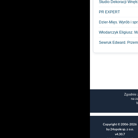
Studio Dekoracji Wnęt
PR EXPERT
Dzier-Mięs. Wyrób i sp
Włodarczyk Eligiusz. 
Sewruk Edward. Przem
Zgodnie 
na z
W
Copyright © 2006-2026
by 24opole sp. z o.o.
v4.30.7