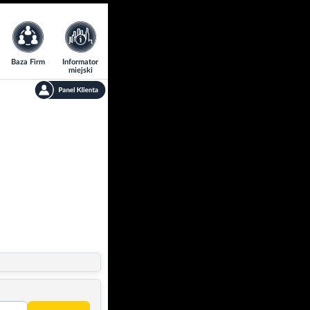
Baza Firm
Informator
miejski