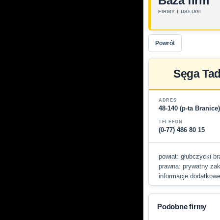
Baza firm
FIRMY I USŁUGI
Powrót
Sęga Tad
ADRES
48-140 (p-ta Branic
TELEFON
(0-77) 486 80 15
powiat: głubczycki bra
prawna: prywatny zakł
informacje dodatkowe
Podobne firmy