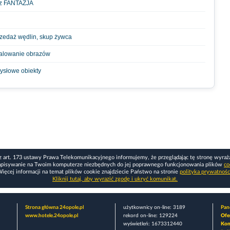
rz FANTAZJA
rzedaż wędlin, skup żywca
Malowanie obrazów
ysłowe obiekty
z art. 173 ustawy Prawa Telekomunikacyjnego informujemy, że przeglądając tę stronę wyraż
apisywanie na Twoim komputerze niezbędnych do jej poprawnego funkcjonowania plików
co
ięcej informacji na temat plików cookie znajdziecie Państwo na stronie
polityka prywatnośc
Kliknij tutaj, aby wyrazić zgodę i ukryć komunikat.
Strona główna 24opole.pl
użytkownicy on-line: 3189
Pane
www.hotele.24opole.pl
rekord on-line: 129224
Ofe
wyświetleń: 1673312440
Kon