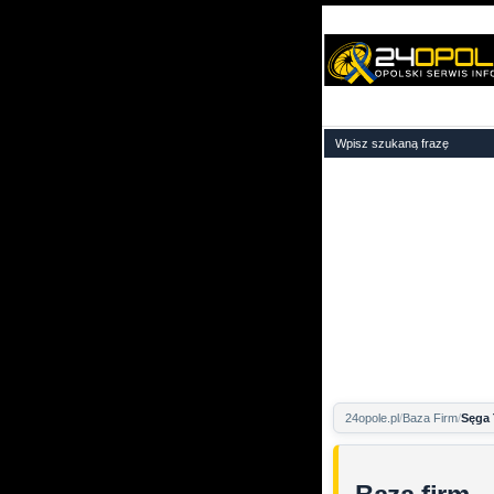
24opole.pl
Baza Firm
Sęga 