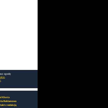
asz zgodę
okie
.
i
.
l Klienta
rta Reklamowa
takt z redakcją