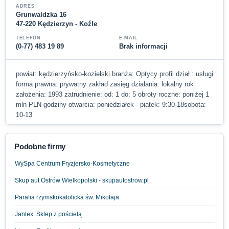
ADRES
Grunwaldzka 16
47-220 Kędzierzyn - Koźle
TELEFON
E-MAIL
(0-77) 483 19 89
Brak informacji
powiat: kędzierzyńsko-kozielski branża: Optycy profil dział.: usługi
forma prawna: prywatny zakład zasięg działania: lokalny rok
założenia: 1993 zatrudnienie: od: 1 do: 5 obroty roczne: poniżej 1
mln PLN godziny otwarcia: poniedziałek - piątek: 9:30-18sobota:
10-13
Podobne firmy
WySpa Centrum Fryzjersko-Kosmetyczne
Skup aut Ostrów Wielkopolski - skupautostrow.pl
Parafia rzymskokatolicka św. Mikołaja
Jantex. Sklep z pościelą