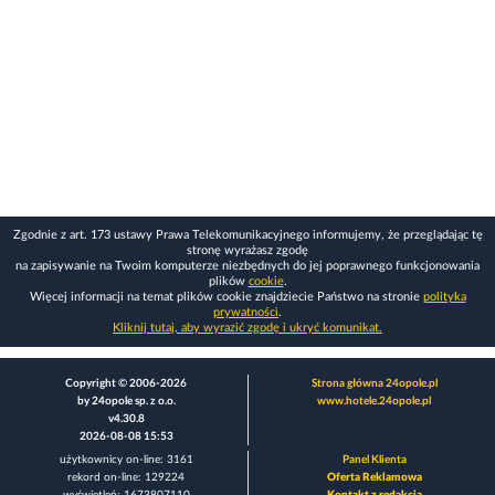
Zgodnie z art. 173 ustawy Prawa Telekomunikacyjnego informujemy, że przeglądając tę
stronę wyrażasz zgodę
na zapisywanie na Twoim komputerze niezbędnych do jej poprawnego funkcjonowania
plików
cookie
.
Więcej informacji na temat plików cookie znajdziecie Państwo na stronie
polityka
prywatności
.
Kliknij tutaj, aby wyrazić zgodę i ukryć komunikat.
Copyright © 2006-2026
Strona główna 24opole.pl
by 24opole sp. z o.o.
www.hotele.24opole.pl
v4.30.8
2026-08-08 15:53
użytkownicy on-line: 3161
Panel Klienta
rekord on-line: 129224
Oferta Reklamowa