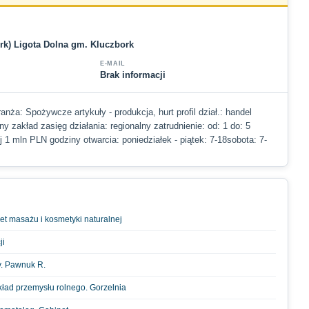
ork) Ligota Dolna gm. Kluczbork
E-MAIL
Brak informacji
ranża: Spożywcze artykuły - produkcja, hurt profil dział.: handel
y zakład zasięg działania: regionalny zatrudnienie: od: 1 do: 5
j 1 mln PLN godziny otwarcia: poniedziałek - piątek: 7-18sobota: 7-
net masażu i kosmetyki naturalnej
ji
y. Pawnuk R.
kład przemysłu rolnego. Gorzelnia