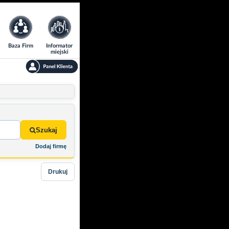
Baza Firm
Informator
miejski
Szukaj
Dodaj firmę
Drukuj