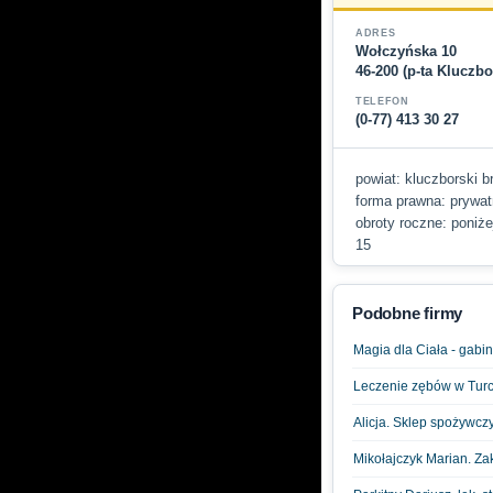
ADRES
Wołczyńska 10
46-200 (p-ta Kluczb
TELEFON
(0-77) 413 30 27
powiat: kluczborski b
forma prawna: prywatn
obroty roczne: poniże
15
Podobne firmy
Magia dla Ciała - gabi
Leczenie zębów w Turc
Alicja. Sklep spożywcz
Mikołajczyk Marian. Za