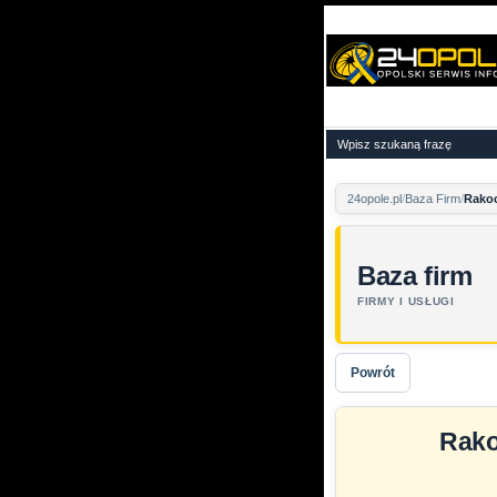
24opole.pl
Baza Firm
Rakoc
Baza firm
FIRMY I USŁUGI
Powrót
Rako