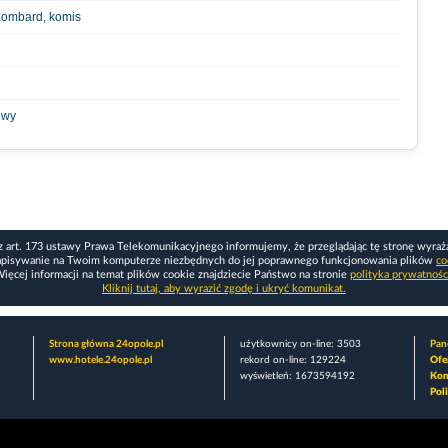
 Lombard, komis
owy
z art. 173 ustawy Prawa Telekomunikacyjnego informujemy, że przeglądając tę stronę wyraż
apisywanie na Twoim komputerze niezbędnych do jej poprawnego funkcjonowania plików
co
ięcej informacji na temat plików cookie znajdziecie Państwo na stronie
polityka prywatnośc
Kliknij tutaj, aby wyrazić zgodę i ukryć komunikat.
Strona główna 24opole.pl
użytkownicy on-line: 3503
Pane
www.hotele.24opole.pl
rekord on-line: 129224
Ofe
wyświetleń: 1673594192
Kon
Pol