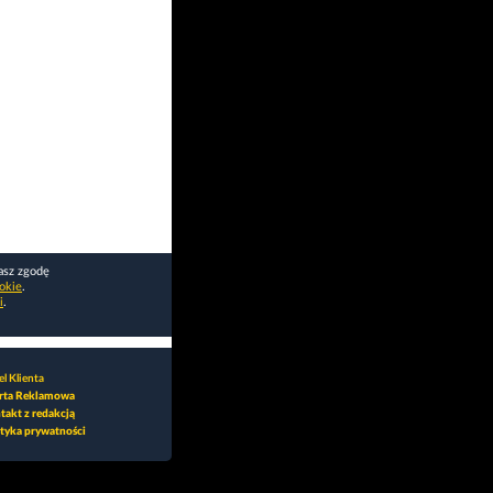
asz zgodę
okie
.
i
.
l Klienta
rta Reklamowa
takt z redakcją
ityka prywatności