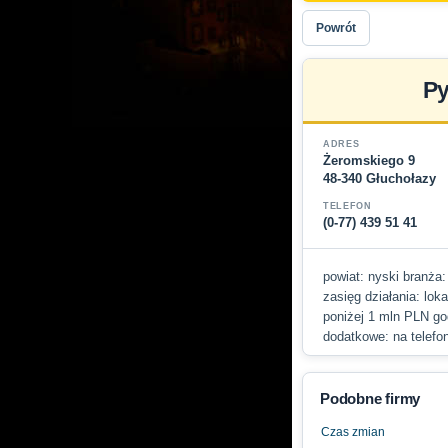
Powrót
Py
ADRES
Żeromskiego 9
48-340 Głuchołazy
TELEFON
(0-77) 439 51 41
powiat: nyski branża:
zasięg działania: lok
poniżej 1 mln PLN god
dodatkowe: na telefo
Podobne firmy
Czas zmian