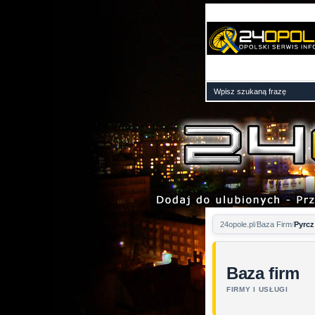
24opole.pl
Baza Firm
Pyrcz
Baza firm
FIRMY I USŁUGI