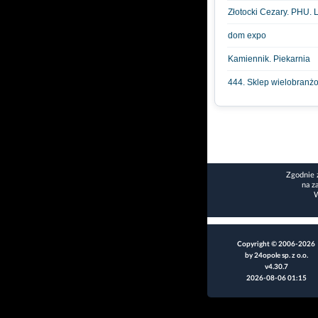
Złotocki Cezary. PHU.
dom expo
Kamiennik. Piekarnia
444. Sklep wielobranż
Zgodnie 
na z
W
Copyright © 2006-2026
by 24opole sp. z o.o.
v4.30.7
2026-08-06 01:15