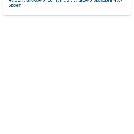
Hurtownia surowcowo - techniczna Wielobranżowej Spółdzielni Pracy
Społem