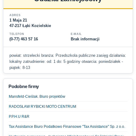
ADRES
1 Maja 21
47-217 Łąki Kozielskie
TELEFON
E-MAIL
(0-77) 463 57 16
Brak informacji
powiat: strzelecki branża: Przedszkola publiczne zasięg działania:
lokalny zatrudnienie: od: 1 do: 5 godziny otwarcia: poniedziałek -
piątek: 8-13
Podobne firmy
Mansfeld-Cieślak. Biuro projektów
RADOSŁAW RYBICKI MOTO CENTRUM
P.P.H.U R&R
Tax Assistance Biuro Podatkowo Finansowe "Tax Assistance" Sp. z o.o.