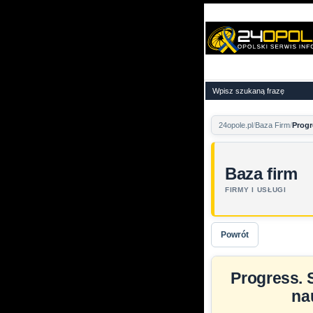
24opole.pl
Baza Firm
Progr
Baza firm
FIRMY I USŁUGI
Powrót
Progress. 
na