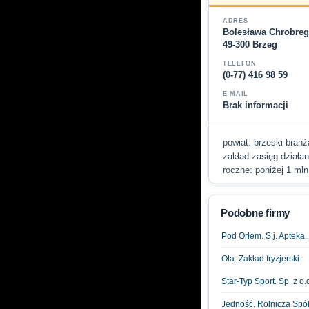
ADRES
Bolesława Chrobreg
49-300 Brzeg
TELEFON
(0-77) 416 98 59
E-MAIL
Brak informacji
powiat: brzeski branż
zakład zasięg działan
roczne: poniżej 1 mln
Podobne firmy
Pod Orłem. S.j. Apteka.
Ola. Zakład fryzjerski
Star-Typ Sport. Sp. z 
Jedność. Rolnicza Spół