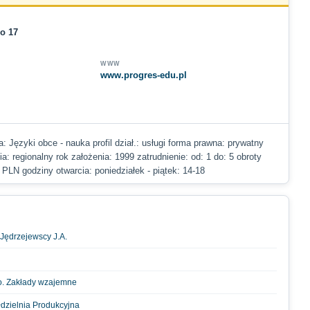
o 17
WWW
www.progres-edu.pl
a: Języki obce - nauka profil dział.: usługi forma prawna: prywatny
ia: regionalny rok założenia: 1999 zatrudnienie: od: 1 do: 5 obroty
 PLN godziny otwarcia: poniedziałek - piątek: 14-18
 Jędrzejewscy J.A.
o.o. Zakłady wzajemne
dzielnia Produkcyjna