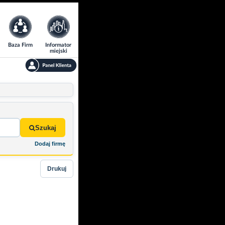
Baza Firm
Informator
miejski
Szukaj
Dodaj firmę
Drukuj