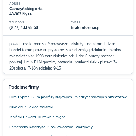
ADRES
Gałczyńskiego 6a
48-303 Nysa
TELEFON
E-MAIL
(0-77) 433 68 50
Brak informacji
powiat: nyski branża: Spożywcze artykuły - detal profil dział.:
handel forma prawna: prywatny zakład zasięg działania: lokalny
rok założenia: 1998 zatrudnienie: od: 1 do: 5 obroty roczne:
poniżej 1 mln PLN godziny otwarcia: poniedziałek - piątek: 7-
20sobota: 7-18niedziela: 9-15
Podobne firmy
Euro-Expres. Biuro podróży krajowych i międzynarodowych przewozów
Birke Artur. Zakład stolarski
Jasiński Edward. Hurtownia mięsa
Domerecka Katarzyna. Kiosk owocowo - warzywny