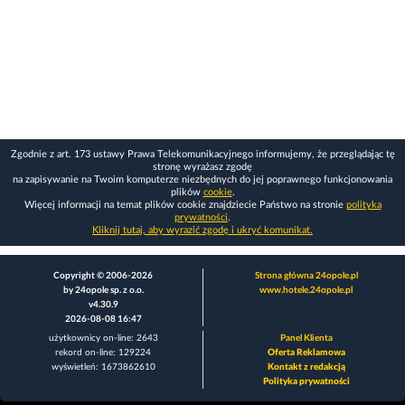
Zgodnie z art. 173 ustawy Prawa Telekomunikacyjnego informujemy, że przeglądając tę
stronę wyrażasz zgodę
na zapisywanie na Twoim komputerze niezbędnych do jej poprawnego funkcjonowania
plików
cookie
.
Więcej informacji na temat plików cookie znajdziecie Państwo na stronie
polityka
prywatności
.
Kliknij tutaj, aby wyrazić zgodę i ukryć komunikat.
Copyright © 2006-2026
Strona główna 24opole.pl
by 24opole sp. z o.o.
www.hotele.24opole.pl
v4.30.9
2026-08-08 16:47
użytkownicy on-line: 2643
Panel Klienta
rekord on-line: 129224
Oferta Reklamowa
wyświetleń: 1673862610
Kontakt z redakcją
Polityka prywatności