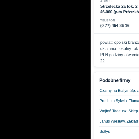
ADRES
Strzelecka 2a lok. 2
46-060 (p-ta Prószk
TELEFON
(0-77) 464 86 16
powiat: opolski branż
działania: lokalny ro
PLN godziny otwarcia:
22
Podobne firmy
Czarny na Białym Sp. z 
Prochota Sylwia. Tłuma
Wojtoń Tadeusz. Sklep 
Janus Wiesław. Zakład 
Sołtys