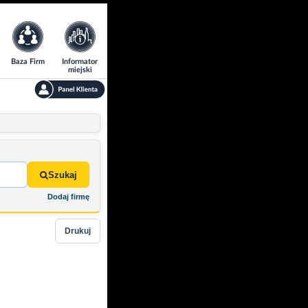
Baza Firm
Informator
miejski
Szukaj
Dodaj firmę
Drukuj