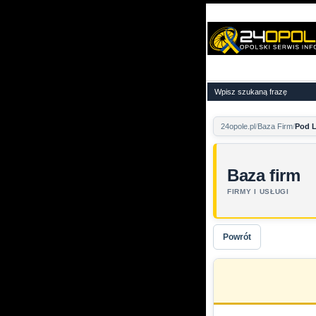
24opole.pl
Baza Firm
Pod L
Baza firm
FIRMY I USŁUGI
Powrót