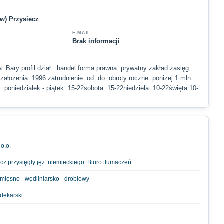
ów) Przysiecz
E-MAIL
Brak informacji
a: Bary profil dział.: handel forma prawna: prywatny zakład zasięg
k założenia: 1996 zatrudnienie: od: do: obroty roczne: poniżej 1 mln
 poniedziałek - piątek: 15-22sobota: 15-22niedziela: 10-22święta 10-
o.o.
cz przysięgły jęz. niemieckiego. Biuro tłumaczeń
mięsno - wędliniarsko - drobiowy
dekarski