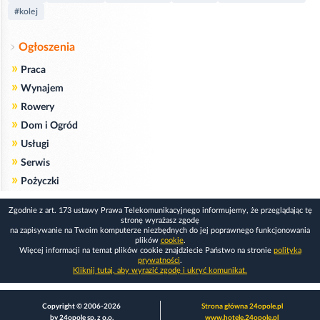
#kolej
Ogłoszenia
»
Praca
»
Wynajem
»
Rowery
»
Dom i Ogród
»
Usługi
»
Serwis
»
Pożyczki
Zgodnie z art. 173 ustawy Prawa Telekomunikacyjnego informujemy, że przeglądając tę
stronę wyrażasz zgodę
na zapisywanie na Twoim komputerze niezbędnych do jej poprawnego funkcjonowania
plików
cookie
.
Więcej informacji na temat plików cookie znajdziecie Państwo na stronie
polityka
prywatności
.
Kliknij tutaj, aby wyrazić zgodę i ukryć komunikat.
Copyright © 2006-2026
Strona główna 24opole.pl
by 24opole sp. z o.o.
www.hotele.24opole.pl