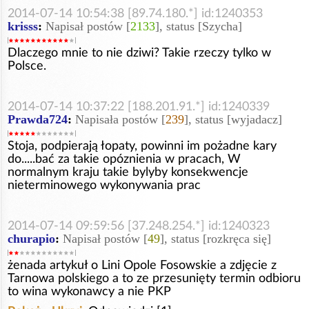
2014-07-14 10:54:38 [89.74.180.*] id:1240353
krisss
:
Napisał postów [
2133
], status [Szycha]
Dlaczego mnie to nie dziwi? Takie rzeczy tylko w
Polsce.
2014-07-14 10:37:22 [188.201.91.*] id:1240339
Prawda724
:
Napisała postów [
239
], status [wyjadacz]
Stoja, podpierają łopaty, powinni im pożadne kary
do.....bać za takie opóznienia w pracach, W
normalnym kraju takie bylyby konsekwencje
nieterminowego wykonywania prac
2014-07-14 09:59:56 [37.248.254.*] id:1240323
churapio
:
Napisał postów [
49
], status [rozkręca się]
żenada artykuł o Lini Opole Fosowskie a zdjęcie z
Tarnowa polskiego a to ze przesunięty termin odbioru
to wina wykonawcy a nie PKP