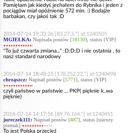
Pamiętam jak kiedyś jechałem do Rybnika i jeden z
pociągów miał opóźnienie 572 min. :) Bodajże
barbakan, czy jakoś tak :D
2014-07-14 19:33:26 [83.27.5.*] id:1240505
MGIEŁKA
:
Napisała postów [
18130
], status [VIP]
"To już czwarta zmiana..." :D:D:D i nie ostatnia , to
nasz standard narodowy
2014-07-14 18:48:25 [178.252.22.*] id:1240498
chrząszcz
:
Napisał postów [
5771
], status [VIP]
czyli państwo w państwie ... PKP( pięknie k..wa
pięknie)
2014-07-14 14:17:56 [89.76.164.*] id:1240451
jureczek111
:
Napisał postów [
487
], status [starszy
pismak]
To jest Polska przecież