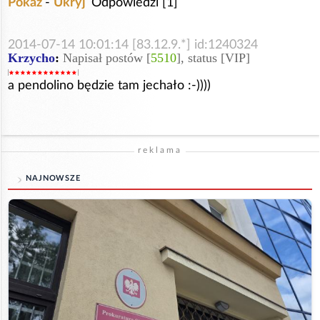
Pokaż
-
Ukryj
Odpowiedzi [1]
2014-07-14 10:01:14 [83.12.9.*] id:1240324
Krzycho
:
Napisał postów [
5510
], status [VIP]
a pendolino będzie tam jechało :-))))
reklama
NAJNOWSZE