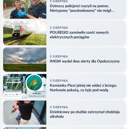
5 SIERPNIA
Ozimscy policjanci ruszyli na pomoc.
Nietypowy "poszkodowany" nie mógł
odlecieć
5 SIERPNIA
POLREGIO zamówiło sześć nowych
elektrycznych pociągów
5 SIERPNIA
IMGW wydał dwa alerty dla Opolszczyzny
5 SIERPNIA
Kamionka Piast jakiej nie widać z brzegu.
Nurkowie pokażą, co żyje pod wodą
5 SIERPNIA
Dzielnicowy po służbie zatrzymał złodzieja
alkoholu