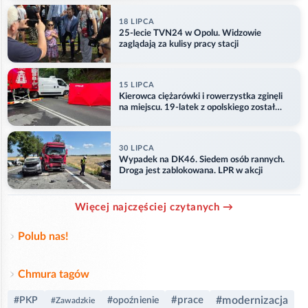
18 LIPCA
25-lecie TVN24 w Opolu. Widzowie
zaglądają za kulisy pracy stacji
15 LIPCA
Kierowca ciężarówki i rowerzystka zginęli
na miejscu. 19-latek z opolskiego został
ranny
30 LIPCA
Wypadek na DK46. Siedem osób rannych.
Droga jest zablokowana. LPR w akcji
Więcej najczęściej czytanych →
Polub nas!
Chmura tagów
#prace
#modernizacja
#PKP
#opoźnienie
#Zawadzkie