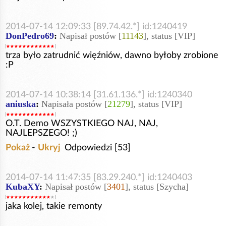
2014-07-14 12:09:33 [89.74.42.*] id:1240419
DonPedro69
:
Napisał postów [
11143
], status [VIP]
trza było zatrudnić więźniów, dawno byłoby zrobione
:P
2014-07-14 10:38:14 [31.61.136.*] id:1240340
aniuska
:
Napisała postów [
21279
], status [VIP]
O.T. Demo WSZYSTKIEGO NAJ, NAJ,
NAJLEPSZEGO! ;)
Pokaż
-
Ukryj
Odpowiedzi [53]
2014-07-14 11:47:35 [83.29.240.*] id:1240403
KubaXY
:
Napisał postów [
3401
], status [Szycha]
jaka kolej, takie remonty