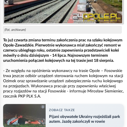
(Fot. archiwum)
To już czwarta zmiana terminu zakończenia prac na szlaku kolejowym
Opole-Zawadzkie. Pierwotnie wykonawca miał zakończyć remont w
czerwcu ubiegłego roku, ostatnie zapewnienia przedstawicieli kolei
mówiły o dniu dzisiejszym - 14 lipca. Najnowszym terminem
uruchomienia połączeń kolejowych na tej trasie jest 18 sierpnia.
- Ze względu na opóźnienia wykonawcy na trasie Opole – Fosowskie
trwa jeszcze odbiór urządzeń sterowania ruchem kolejowym na stacji
Ozimek oraz sprawdzanie urządzeń zabezpieczenia ruchu kolejowego
na przejazdach. Wykonawca pracuje przy zapewnieniu właściwej
pracy rozjazdów na stacji Fosowskie - informuje Mirosław Siemieniec,
rzecznik PKP PLK S.A.
ZOBACZ TAKZE
Pijani obywatele Ukrainy rozjeżdżali park
autem. Jazdę zakończyli w rowie