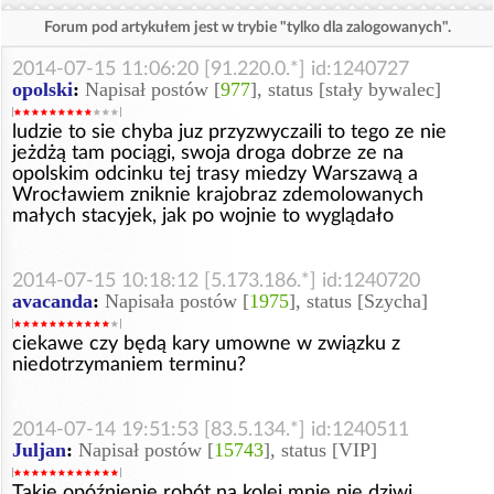
Forum pod artykułem jest w trybie "tylko dla zalogowanych".
2014-07-15 11:06:20 [91.220.0.*] id:1240727
opolski
:
Napisał postów [
977
], status [stały bywalec]
ludzie to sie chyba juz przyzwyczaili to tego ze nie
jeżdżą tam pociągi, swoja droga dobrze ze na
opolskim odcinku tej trasy miedzy Warszawą a
Wrocławiem zniknie krajobraz zdemolowanych
małych stacyjek, jak po wojnie to wyglądało
2014-07-15 10:18:12 [5.173.186.*] id:1240720
avacanda
:
Napisała postów [
1975
], status [Szycha]
ciekawe czy będą kary umowne w związku z
niedotrzymaniem terminu?
2014-07-14 19:51:53 [83.5.134.*] id:1240511
Juljan
:
Napisał postów [
15743
], status [VIP]
Takie opóźnienie robót na kolei mnie nie dziwi.