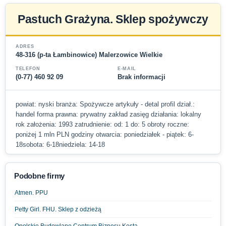
Pastuch Grażyna. Sklep spożywczy
ADRES
48-316 (p-ta Łambinowice) Malerzowice Wielkie
TELEFON
E-MAIL
(0-77) 460 92 09
Brak informacji
powiat: nyski branża: Spożywcze artykuły - detal profil dział.:
handel forma prawna: prywatny zakład zasięg działania: lokalny
rok założenia: 1993 zatrudnienie: od: 1 do: 5 obroty roczne:
poniżej 1 mln PLN godziny otwarcia: poniedziałek - piątek: 6-
18sobota: 6-18niedziela: 14-18
Podobne firmy
Atmen. PPU
Petty Girl. FHU. Sklep z odzieżą
Opolskie Budowlane Centrum Biznesu Kosta