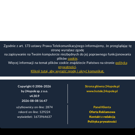
Zgodnie z art. 173 ustawy Prawa Telekomunikacyjnego informujemy, że przeglądając tę
stronę wyrażasz zgodę
na zapisywanie na Twoim komputerze niezbędnych do jej poprawnego funkcjonowania
plików
cookie
.
Więcej informacji na temat plików cookie znajdziecie Państwo na stronie
polityka
prywatności
.
Kliknij tutaj, aby wyrazić zgodę i ukryć komunikat.
Copyright © 2006-2026
Strona główna 24opole.pl
by 24opole sp. z o.o.
www.hotele.24opole.pl
v4.30.9
2026-08-08 16:47
użytkownicy on-line: 2874
Panel Klienta
rekord on-line: 129224
Oferta Reklamowa
wyświetleń: 1673964637
Kontakt z redakcją
Polityka prywatności