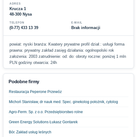
ADRES
Krucza 1
48-300 Nysa
TELEFON
E-MAIL
(0-77) 433 13 39
Brak informacji
powiat: nyski branża: Kwatery prywatne profil dział.: usługi forma
prawna: prywatny zakład zasięg działania: ogolnopolski rok
założenia: 2003 zatrudnienie: od: do: obroty roczne: poniżej 1 mln
PLN godziny otwarcia: 24h
Podobne firmy
Restauracja Peperone Przewóz
Michoń Stanisław, dr nauk med. Spec. ginekolog położnik, cytolog
Agro-Ferm. Sp. z o.o. Przedsiębiorstwo rolne
Green Energy Solutions Łukasz Gontarek
Bór. Zakład usług leśnych