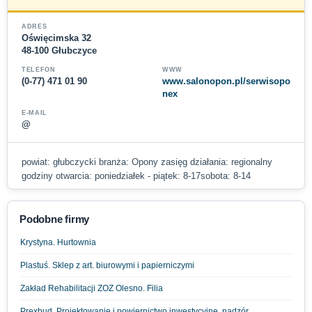
ADRES
Oświęcimska 32
48-100 Głubczyce
TELEFON
WWW
(0-77) 471 01 90
www.salonopon.pl/serwisopo
nex
E-MAIL
@
powiat: głubczycki branża: Opony zasięg działania: regionalny
godziny otwarcia: poniedziałek - piątek: 8-17sobota: 8-14
Podobne firmy
Krystyna. Hurtownia
Plastuś. Sklep z art. biurowymi i papierniczymi
Zakład Rehabilitacji ZOZ Olesno. Filia
Prexbud. Projektowanie i powiernictwo inwestycyjne, nadzór