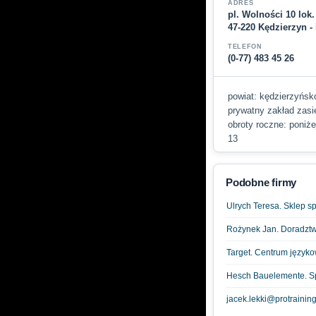
ADRES
pl. Wolności 10 lok.
47-220 Kędzierzyn -
TELEFON
(0-77) 483 45 26
powiat: kędzierzyńsko
prywatny zakład zasię
obroty roczne: poniże
13
Podobne firmy
Ulrych Teresa. Sklep 
Rożynek Jan. Doradzt
Target. Centrum język
Hesch Bauelemente. Sp.
jacek.lekki@protraining