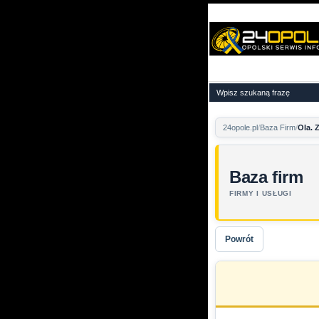
24opole.pl
Baza Firm
Ola. Z
Baza firm
FIRMY I USŁUGI
Powrót