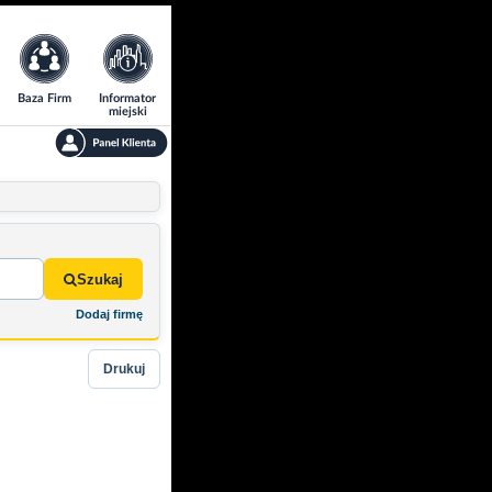
Baza Firm
Informator
miejski
Szukaj
Dodaj firmę
Drukuj