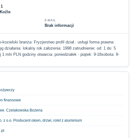
 1
 Koźle
E-MAIL
Brak informacji
-kozielski branża: Fryzjerstwo profil dział.: usługi forma prawna:
g działania: lokalny rok założenia: 1998 zatrudnienie: od: 1 do: 5
j 1 mln PLN godziny otwarcia: poniedziałek - piątek: 9-18sobota: 9-
spożywczy
wo finansowe
owe. Czelakowska Bożena
 z o.o. Producent okien, drzwi, rolet z aluminium
.pl