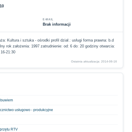
10
E-MAIL
Brak informacji
a: Kultura i sztuka - ośrodki profil dział.: usługi forma prawna: b.d
alny rok założenia: 1997 zatrudnienie: od: 6 do: 20 godziny otwarcia:
: 16-21:30
Ostatnia aktualizacja: 2014-06-16
obuwiem
acznictwo usługowo - produkcyjne
sprzętu RTV