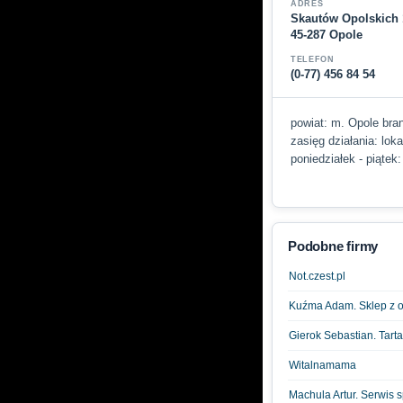
ADRES
Skautów Opolskich 
45-287 Opole
TELEFON
(0-77) 456 84 54
powiat: m. Opole branż
zasięg działania: lok
poniedziałek - piątek
Podobne firmy
Not.czest.pl
Kuźma Adam. Sklep z 
Gierok Sebastian. Tart
Witalnamama
Machula Artur. Serwis 