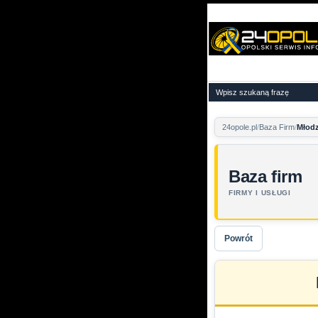
24opole.pl
Baza Firm
Młod
Baza firm
FIRMY I USŁUGI
Powrót