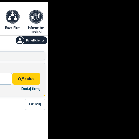
Baza Firm
Informator
miejski
Szukaj
Dodaj firmę
Drukuj