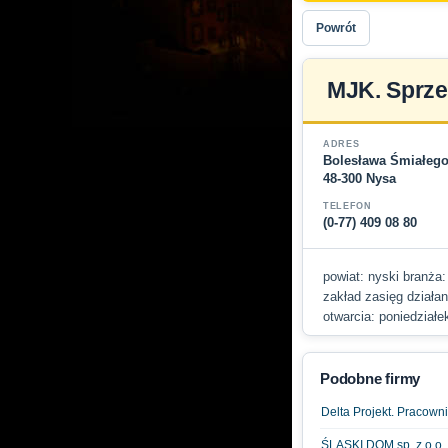
Powrót
MJK. Sprze
ADRES
Bolesława Śmiałego
48-300 Nysa
TELEFON
(0-77) 409 08 80
powiat: nyski branża:
zakład zasięg działan
otwarcia: poniedziałe
Podobne firmy
Delta Projekt. Pracown
ŚLĄSKI DOM sp. z o.o.