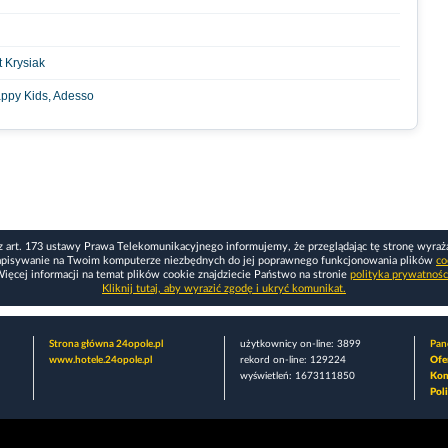
 Krysiak
appy Kids, Adesso
z art. 173 ustawy Prawa Telekomunikacyjnego informujemy, że przeglądając tę stronę wyraż
apisywanie na Twoim komputerze niezbędnych do jej poprawnego funkcjonowania plików
co
ięcej informacji na temat plików cookie znajdziecie Państwo na stronie
polityka prywatnośc
Kliknij tutaj, aby wyrazić zgodę i ukryć komunikat.
Strona główna 24opole.pl
użytkownicy on-line: 3899
Pane
www.hotele.24opole.pl
rekord on-line: 129224
Ofe
wyświetleń: 1673111850
Kon
Pol