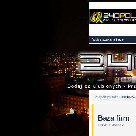
24opole.pl
Baza Firm
MJK. 
Baza firm
FIRMY I USŁUGI