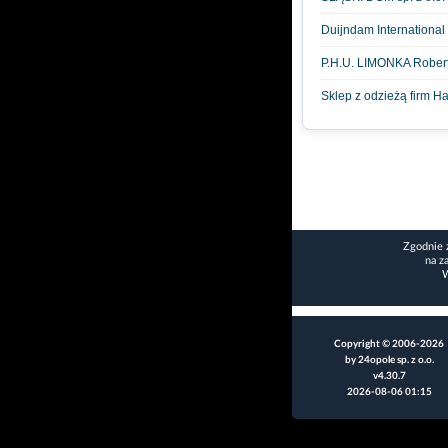
Duijndam International
P.H.U. LIMONKA Robert
Sklep z odzieżą firm H
Zgodnie 
na z
W
Copyright © 2006-2026
by 24opole sp. z o.o.
v4.30.7
2026-08-06 01:15