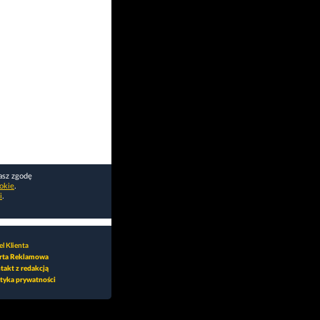
asz zgodę
okie
.
i
.
l Klienta
rta Reklamowa
takt z redakcją
ityka prywatności