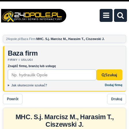
24opole.pl
Baza Firm
MHC. S.j. Marcisz M., Harasim T., Ciszewski J.
Baza firm
FIRMY I USŁUGI
Znajdź firmę, branżę lub usługę
Szukaj
Dodaj firmę
Jak skutecznie szukać?
Powrót
Drukuj
MHC. S.j. Marcisz M., Harasim T.,
Ciszewski J.