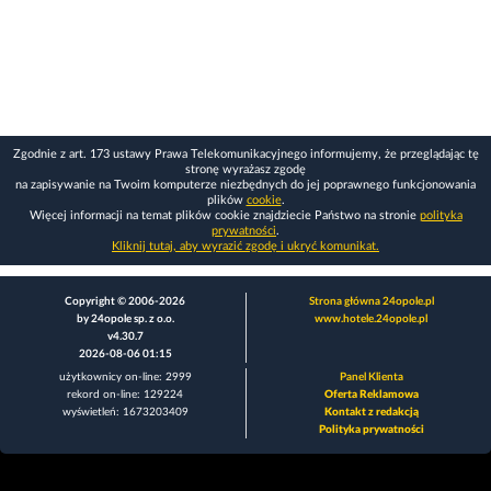
Zgodnie z art. 173 ustawy Prawa Telekomunikacyjnego informujemy, że przeglądając tę
stronę wyrażasz zgodę
na zapisywanie na Twoim komputerze niezbędnych do jej poprawnego funkcjonowania
plików
cookie
.
Więcej informacji na temat plików cookie znajdziecie Państwo na stronie
polityka
prywatności
.
Kliknij tutaj, aby wyrazić zgodę i ukryć komunikat.
Copyright © 2006-2026
Strona główna 24opole.pl
by 24opole sp. z o.o.
www.hotele.24opole.pl
v4.30.7
2026-08-06 01:15
użytkownicy on-line: 2999
Panel Klienta
rekord on-line: 129224
Oferta Reklamowa
wyświetleń: 1673203409
Kontakt z redakcją
Polityka prywatności