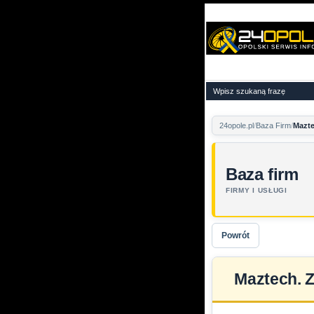
24opole.pl
Baza Firm
Mazte
Baza firm
FIRMY I USŁUGI
Powrót
Maztech. Z