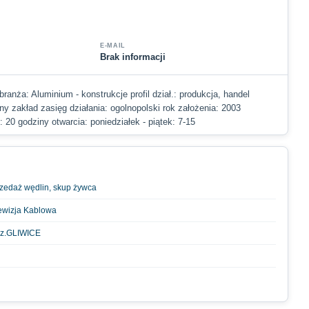
E-MAIL
Brak informacji
ranża: Aluminium - konstrukcje profil dział.: produkcja, handel
y zakład zasięg działania: ogolnopolski rok założenia: 2003
: 20 godziny otwarcia: poniedziałek - piątek: 7-15
rzedaż wędlin, skup żywca
lewizja Kablowa
edz.GLIWICE