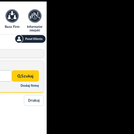
Baza Firm
Informator
miejski
Szukaj
Dodaj firmę
Drukuj