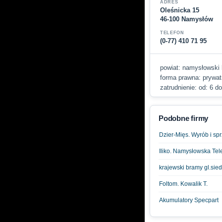
ADRES
Oleśnicka 15
46-100 Namysłów
TELEFON
(0-77) 410 71 95
powiat: namysłowski b
forma prawna: prywatn
zatrudnienie: od: 6 do
Podobne firmy
Dzier-Mięs. Wyrób i sp
Iliko. Namysłowska Te
krajewski bramy gl.si
Foltom. Kowalik T.
Akumulatory Specpart