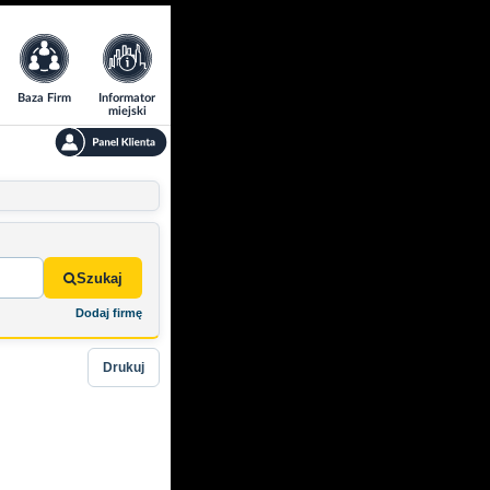
Baza Firm
Informator
miejski
Szukaj
Dodaj firmę
Drukuj