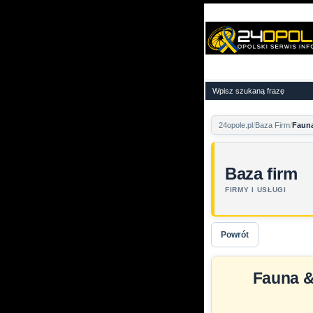
24opole.pl
Baza Firm
Fauna
Baza firm
FIRMY I USŁUGI
Powrót
Fauna &