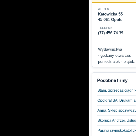
ADRES
Katowicka 55
45-061 Opole
TELEFON
(77) 456 74 39
Wydawnictwa
- godziny otwarcia:
poniedziałek - piątek:
Podobne firmy
Stam. Sprzedaż ciągni
Opolgraf SA. Drukarnia
Anna. Sklep spożywcz
Skorupa Andrzej. Usługi
Parafia rzymskokatoli