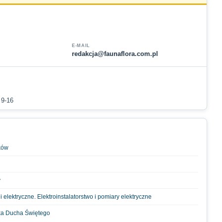
E-MAIL
redakcja@faunaflora.com.pl
 9-16
ków
y
 elektryczne. Elektroinstalatorstwo i pomiary elektryczne
cka Ducha Świętego