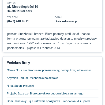
ADRES
pl. Niepodległości 10
46-200 Kluczbork
TELEFON
E-MAIL
(0-77) 418 16 29
Brak informacji
powiat: kluczborski branża: Biura podróży profil dział.: handel
forma prawna: prywatny zakład zasięg działania: międzynarodowy
rok założenia: 1992 zatrudnienie: od: 1 do: 5 godziny otwarcia:
poniedziałek - piątek: 9-17sobota: 9-13
Podobne firmy
Ofama Sp. z o.o. Producent przesiewaczy, podajników, wibratorów
Artymiak Dariusz. Mechanika pojazdowa
Nina. Salon fryzjerski
Projwik. Sp. z o.o. Biuro projektów budownictwa sanitarnego
Dom Handlowy. S.j. Hurtownia spożywcza. Błędowska M. i Spółka