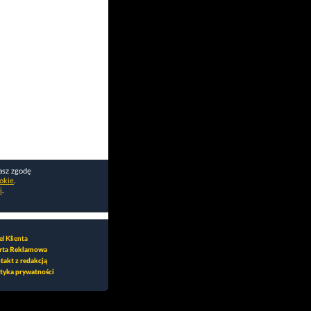
asz zgodę
okie
.
i
.
l Klienta
rta Reklamowa
takt z redakcją
ityka prywatności