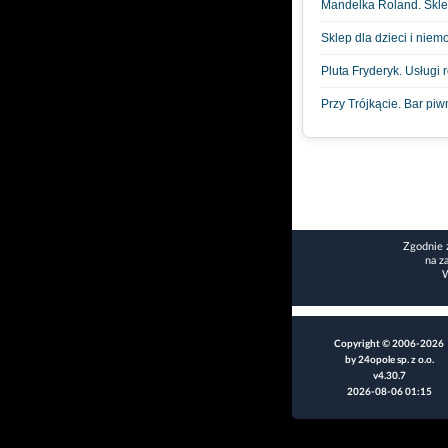
Mandelka Roland. Skl
Sklep dla dzieci i niem
Pluta Fryderyk. Usługi
Przy Trójkącie. Bar piw
Zgodnie 
na z
W
Copyright © 2006-2026
by 24opole sp. z o.o.
v4.30.7
2026-08-06 01:15