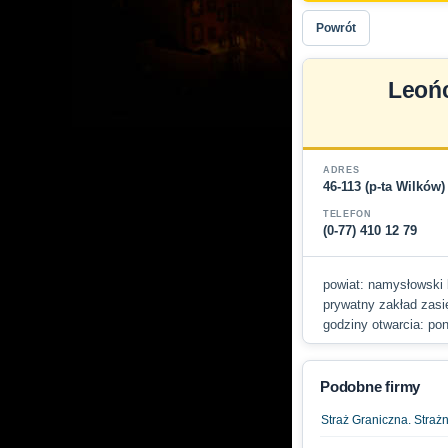
Powrót
Leońc
ADRES
46-113 (p-ta Wilków
TELEFON
(0-77) 410 12 79
powiat: namysłowski b
prywatny zakład zasię
godziny otwarcia: pon
Podobne firmy
Straż Graniczna. Straż