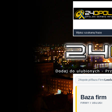
24opole.pl
Baza Firm
Leońc
Baza firm
FIRMY I USŁUGI