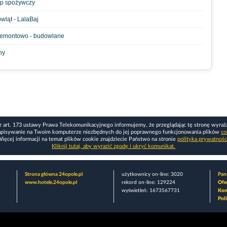
ep spożywczy
owląt - LalaBaj
 remontowo - budowlane
ny
z art. 173 ustawy Prawa Telekomunikacyjnego informujemy, że przeglądając tę stronę wyraż
apisywanie na Twoim komputerze niezbędnych do jej poprawnego funkcjonowania plików
co
ięcej informacji na temat plików cookie znajdziecie Państwo na stronie
polityka prywatnośc
Kliknij tutaj, aby wyrazić zgodę i ukryć komunikat.
Strona główna 24opole.pl
użytkownicy on-line: 3020
Pane
www.hotele.24opole.pl
rekord on-line: 129224
Ofe
wyświetleń: 1673567731
Kon
Pol