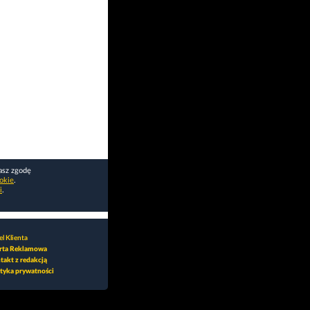
asz zgodę
okie
.
i
.
l Klienta
rta Reklamowa
takt z redakcją
ityka prywatności