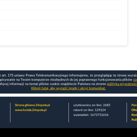
z art. 173 ustawy Prawa Telekomunikacyjnego informujemy, że przeglądając tę stronę wyraż
apisywanie na Twoim komputerze niezbędnych do jej poprawnego funkcjonowania plików
co
ięcej informacji na temat plików cookie znajdziecie Państwo na stronie
polityka prywatnośc
Kliknij tutaj, aby wyrazić zgodę i ukryć komunikat.
Strona główna 24opole.pl
użytkownicy on-line: 2685
Pane
www.hotele.24opole.pl
rekord on-line: 129224
Ofe
wyświetleń: 1673752656
Kon
Pol