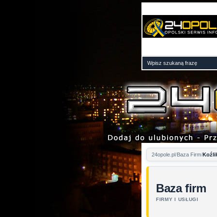
24opole.pl
Baza Firm
Koźli
Baza firm
FIRMY I USŁUGI