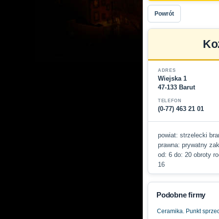
Powrót
Koź
ADRES
Wiejska 1
47-133 Barut
TELEFON
(0-77) 463 21 01
powiat: strzelecki bra
prawna: prywatny zakł
od: 6 do: 20 obroty r
16
Podobne firmy
Ceramika. Punkt sprze