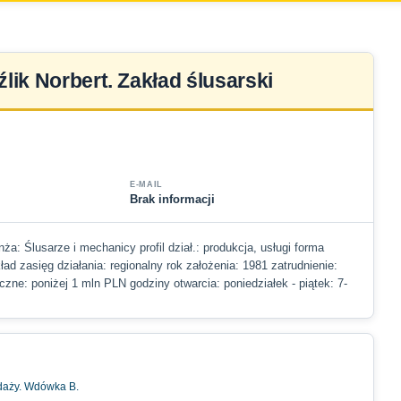
lik Norbert. Zakład ślusarski
E-MAIL
Brak informacji
nża: Ślusarze i mechanicy profil dział.: produkcja, usługi forma
ad zasięg działania: regionalny rok założenia: 1981 zatrudnienie:
oczne: poniżej 1 mln PLN godziny otwarcia: poniedziałek - piątek: 7-
daży. Wdówka B.