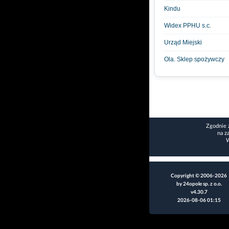
Kindu
Widex PPHU s.c.
Urząd Miejski
Ola. Sklep spożywczy
Zgodnie 
na z
W
Copyright © 2006-2026
by 24opole sp. z o.o.
v4.30.7
2026-08-06 01:15