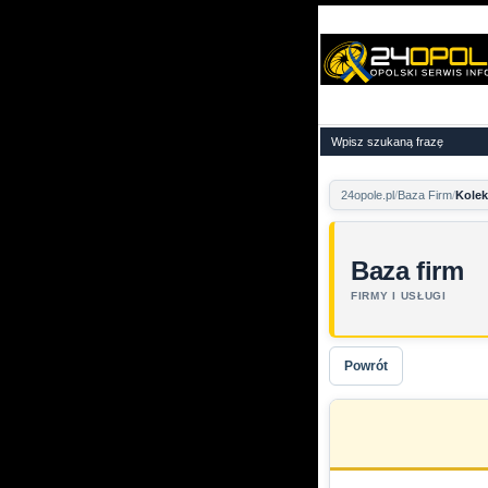
24opole.pl
Baza Firm
Kolek
Baza firm
FIRMY I USŁUGI
Powrót