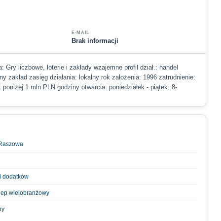
E-MAIL
Brak informacji
: Gry liczbowe, loterie i zakłady wzajemne profil dział.: handel
y zakład zasięg działania: lokalny rok założenia: 1996 zatrudnienie:
: poniżej 1 mln PLN godziny otwarcia: poniedziałek - piątek: 8-
 Raszowa
i dodatków
lep wielobranżowy
ny