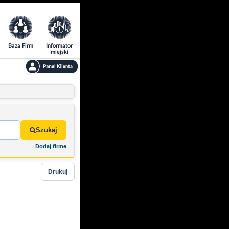
Baza Firm
Informator
miejski
Szukaj
Dodaj firmę
Drukuj