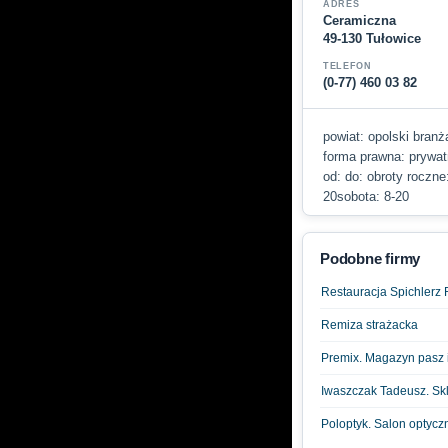
ADRES
Ceramiczna
49-130 Tułowice
TELEFON
(0-77) 460 03 82
powiat: opolski branża
forma prawna: prywatn
od: do: obroty roczne
20sobota: 8-20
Podobne firmy
Restauracja Spichlerz
Remiza strażacka
Premix. Magazyn pasz 
Iwaszczak Tadeusz. Sk
Poloptyk. Salon optycz