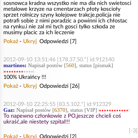
sosnowca kradna wszystko nie ma dla nich swietosci
metalowe krzyze na cmentarzach płoty koscioły
sprzet rolniczy szyny kolejowe trakcje.policja nie
potrafi sobie z nimi poradzic a powinni ich chłostac
na rynku.i nie zal mi tych gosci tylko szkoda ze
musimy placic za ich leczenie
Pokaż
-
Ukryj
Odpowiedzi [7]
2012-09-10 13:51:46 [178.37.50.*] id:912140
martinos
:
Napisał postów [
560
], status [pismak]
100% Ukraińcy !!!
Pokaż
-
Ukryj
Odpowiedzi [26]
2012-09-10 22:25:55 [83.5.102.*] id:912329
Gaz
:
Napisał postów [
6370
], status [VIP]
To napewno członkowie z PO,jeszcze chcieli coś
ukraść,ale niestety szpital!!!
[-3]
Pokaż
-
Ukryj
Odpowiedzi [2]