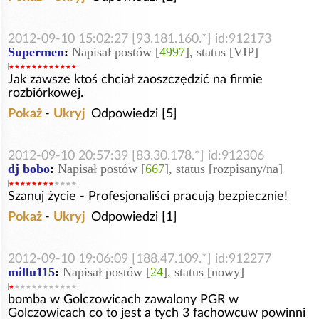
2012-09-10 15:02:27 [93.181.160.*] id:912173
Supermen
:
Napisał postów [
4997
], status [VIP]
Jak zawsze ktoś chciał zaoszczędzić na firmie
rozbiórkowej.
Pokaż
-
Ukryj
Odpowiedzi [5]
2012-09-10 20:57:39 [83.30.178.*] id:912306
dj bobo
:
Napisał postów [
667
], status [rozpisany/na]
Szanuj życie - Profesjonaliści pracują bezpiecznie!
Pokaż
-
Ukryj
Odpowiedzi [1]
2012-09-10 19:06:09 [188.47.109.*] id:912277
millu115
:
Napisał postów [
24
], status [nowy]
bomba w Golczowicach zawalony PGR w
Golczowicach co to jest a tych 3 fachowcuw powinni