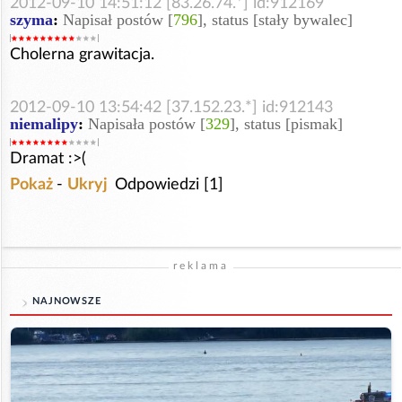
2012-09-10 14:51:12 [83.26.74.*] id:912169
szyma
:
Napisał postów [
796
], status [stały bywalec]
Cholerna grawitacja.
2012-09-10 13:54:42 [37.152.23.*] id:912143
niemalipy
:
Napisała postów [
329
], status [pismak]
Dramat :>(
Pokaż
-
Ukryj
Odpowiedzi [1]
reklama
NAJNOWSZE