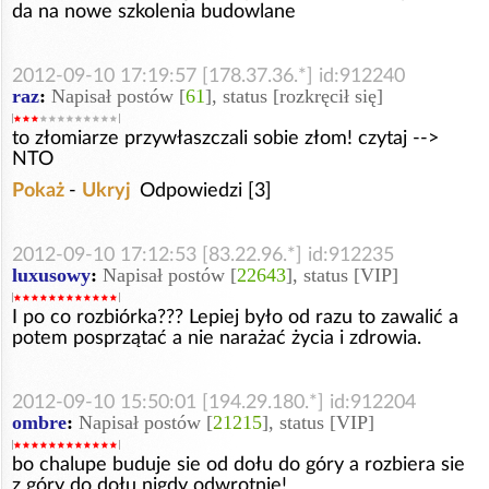
da na nowe szkolenia budowlane
2012-09-10 17:19:57 [178.37.36.*] id:912240
raz
:
Napisał postów [
61
], status [rozkręcił się]
to złomiarze przywłaszczali sobie złom! czytaj -->
NTO
Pokaż
-
Ukryj
Odpowiedzi [3]
2012-09-10 17:12:53 [83.22.96.*] id:912235
luxusowy
:
Napisał postów [
22643
], status [VIP]
I po co rozbiórka??? Lepiej było od razu to zawalić a
potem posprzątać a nie narażać życia i zdrowia.
2012-09-10 15:50:01 [194.29.180.*] id:912204
ombre
:
Napisał postów [
21215
], status [VIP]
bo chalupe buduje sie od dołu do góry a rozbiera sie
z góry do dołu nigdy odwrotnie!