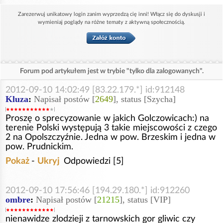
Zarezerwuj unikatowy login zanim wyprzedzą cię inni! Włącz się do dyskusji i
wymieniaj poglądy na różne tematy z aktywną społecznością.
Forum pod artykułem jest w trybie "tylko dla zalogowanych".
2012-09-10 14:02:49 [83.22.179.*] id:912148
Kluza
:
Napisał postów [
2649
], status [Szycha]
Proszę o sprecyzowanie w jakich Golczowicach:) na
terenie Polski występują 3 takie miejscowości z czego
2 na Opolszczyźnie. Jedna w pow. Brzeskim i jedna w
pow. Prudnickim.
Pokaż
-
Ukryj
Odpowiedzi [5]
2012-09-10 17:56:46 [194.29.180.*] id:912260
ombre
:
Napisał postów [
21215
], status [VIP]
nienawidze zlodzieji z tarnowskich gor gliwic czy