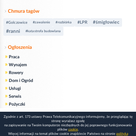
Chmura tagów
#śmigłowiec
#LPR
#Golczowice
#zawalenie
#rozbiórka
#ranni
#katastrofa budowlana
Ogłoszenia
»
Praca
»
Wynajem
»
Rowery
»
Dom i Ogród
»
Usługi
»
Serwis
»
Pożyczki
Zgodnie z art. 173 ustawy Prawa Telekomunikacyjnego informujemy, że przeglądając tę
stronę wyrażasz zgodę
na zapisywanie na Twoim komputerze niezbędnych do jej poprawnego funkcjonowania
plików
cookie
.
Więcej informacji na temat plików cookie znajdziecie Państwo na stronie
polityka