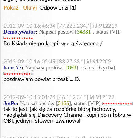
Pokaż
-
Ukryj
Odpowiedzi [1]
2012-09-10 16:46:34 [77.223.234.*] id:912219
Demotywator
:
Napisał postów [
34381
], status [VIP]
Bo Ksiądz nie po kropił wodą święconą:/
2012-09-10 16:05:49 [83.27.38.*] id:912209
hans 77
:
Napisała postów [
1893
], status [Szycha]
pozdrawiam powiat brzeski....D.
2012-09-10 15:01:24 [46.112.34.*] id:912172
JotPe
:
Napisał postów [
5166
], status [VIP]
tak to jest, jak się za rozbiórkę biorą fachowcy,
naoglądali się Discovery Channel, kupili po młotku w
OBI, jednym słowem zwariowali