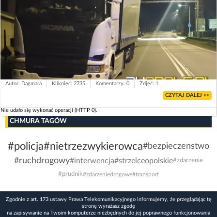
Autor: Dagmara
Kliknięć: 2735
Komentarzy: 0
Zdjęć: 1
CZYTAJ DALEJ >>
Nie udało się wykonać operacji (HTTP 0).
CHMURA TAGÓW
#policja
#nietrzezwykierowca
#bezpieczenstwo
#ruchdrogowy
#interwencja
#strzelceopolskie
#zdarzenie
#prudnik
#zdarzeniedrogowe
#transport
Zgodnie z art. 173 ustawy Prawa Telekomunikacyjnego informujemy, że przeglądając tę
stronę wyrażasz zgodę
na zapisywanie na Twoim komputerze niezbędnych do jej poprawnego funkcjonowania