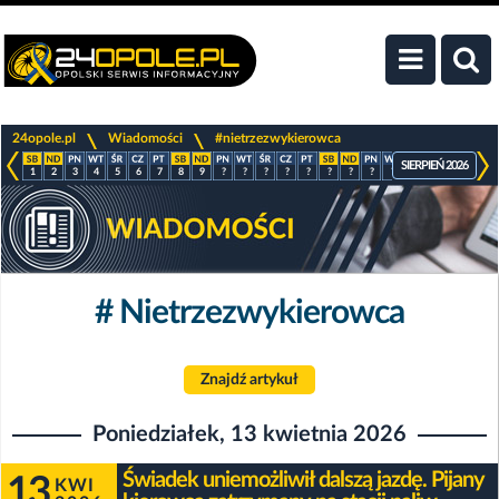
>
>
24opole.pl
Wiadomości
#nietrzezwykierowca
SIERPIEŃ 2026
1
2
3
4
5
6
7
8
9
?
?
?
?
?
?
?
?
?
?
?
?
?
# Nietrzezwykierowca
Znajdź artykuł
Poniedziałek, 13 kwietnia 2026
Świadek uniemożliwił dalszą jazdę. Pijany
13
KWI