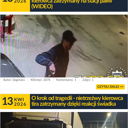
kierowca zatrzymany na stacji paliw
2026
(WIDEO)
Autor: Dagmara
Kliknięć: 2076
Komentarzy: 1
Zdjęć: 1
CZYTAJ DALEJ >>
O krok od tragedii - nietrzeźwy kierowca
13
KWI
tira zatrzymany dzięki reakcji świadka
2026