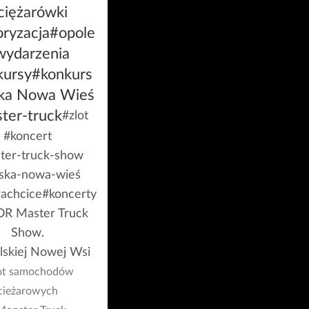
ciężarówki
ryzacja
#opole
wydarzenia
kursy
#konkurs
ska Nowa Wieś
ter-truck
#zlot
#koncert
ter-truck-show
ska-nowa-wieś
achcice
#koncerty
R Master Truck
Show.
lskiej Nowej Wsi
ot samochodów
cieżarowych