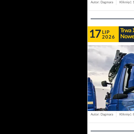
Autor: Dagmara
Kliknięć:
Trwa 
17
LIP
Nowe
2026
Autor: Dagmara
Kliknięć: