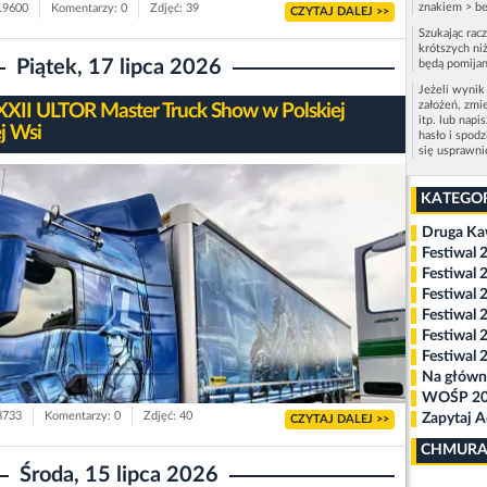
znakiem > be
 19600
Komentarzy: 0
Zdjęć: 39
CZYTAJ DALEJ >>
Szukając rac
krótszych niż
Piątek, 17 lipca 2026
będą pomijan
Jeżeli wynik
założeń, zmi
XXII ULTOR Master Truck Show w Polskiej
itp. lub napi
j Wsi
hasło i spod
się usprawn
KATEGO
Druga K
Festiwal 
Festiwal 
Festiwal 
Festiwal 
Festiwal 
Festiwal 
Na główn
WOŚP 2
 8733
Komentarzy: 0
Zdjęć: 40
Zapytaj 
CZYTAJ DALEJ >>
CHMURA
Środa, 15 lipca 2026