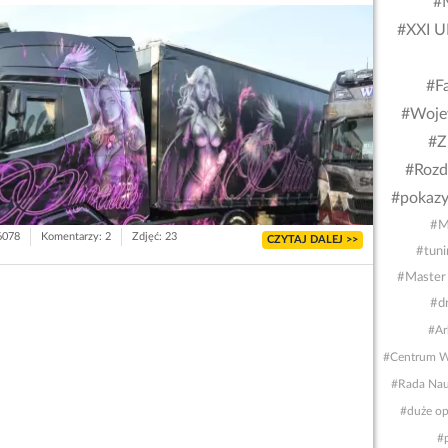
#
#XXI U
#Fa
#Woje
#Z
#Rozd
#pokazy
#M
 6078
Komentarzy: 2
Zdjęć: 23
CZYTAJ DALEJ >>
#tuni
#Master
#dr
#Ar
#Centrum W
#Rada Nauk
#duże op
#p