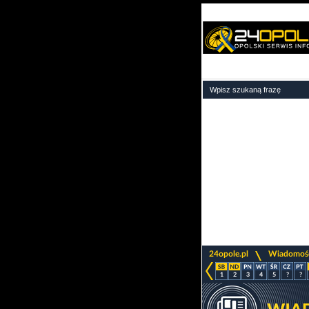
>
24opole.pl
Wiadomoś
1
2
3
4
5
?
?