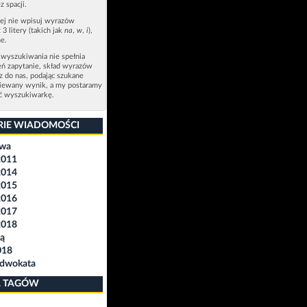
z spacji.
zej nie wpisuj wyrazów
 3 litery (takich jak
na
,
w
,
i
),
e.
 wyszukiwania nie spełnia
eń zapytanie, skład wyrazów
sz do nas, podając szukane
ziewany wynik, a my postaramy
ić wyszukiwarkę.
RIE WIADOMOŚCI
awa
2011
2014
2015
2016
2017
2018
ą
018
Adwokata
 TAGÓW