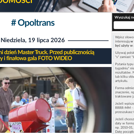
Wyszukaj n
# Opoltrans
Wpisz słowo 
Niedziela, 19 lipca 2026
interesują
w 
być użyty w 
ni dzień Master Truck. Przed publicznością
Używaj polsk
"s" zamiast "
y i finałowa gala FOTO WIDEO
Pytania typ
tygodniu" ni
rezultatów. 
lub kilku sł
artykułu.
Forma odmie
znaczenie, n
traktowane j
Jeżeli wpisz
RRRR-MM - c
przeszukasz 
Jeżeli chces
daty w forma
np. 2010-01,
Datę początk