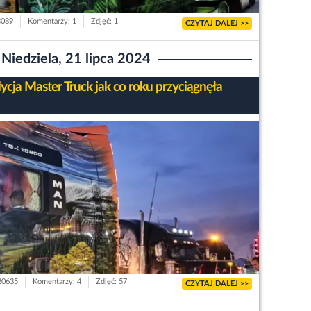
3089
Komentarzy: 1
Zdjęć: 1
CZYTAJ DALEJ >>
Niedziela, 21 lipca 2024
ycja Master Truck jak co roku przyciągnęła
 20635
Komentarzy: 4
Zdjęć: 57
CZYTAJ DALEJ >>