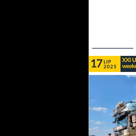
XXI U
17
LIP
weeke
2025