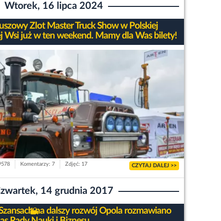
Wtorek, 16 lipca 2024
euszowy Zlot Master Truck Show w Polskiej
 Wsi już w ten weekend. Mamy dla Was bilety!
 9578
Komentarzy: 7
Zdjęć: 17
CZYTAJ DALEJ >>
zwartek, 14 grudnia 2017
Szansach na dalszy rozwój Opola rozmawiano
as Rady Nauki i Biznesu