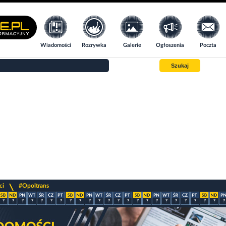
Wiadomości
Rozrywka
Galerie
Ogłoszenia
Poczta
Szukaj
>
ci
#Opoltrans
?
?
?
?
?
?
?
?
?
?
?
?
?
?
?
?
?
?
?
?
?
?
?
?