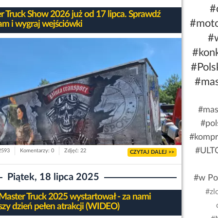
#
r Truck Show 2026 już od 17 lipca. Sprawdź
#moto
am i wygraj wejściówki
#
#kon
#Pol
#mas
#mas
#pol
#kompr
#ULTO
 2593
Komentarzy: 0
Zdjęć: 22
CZYTAJ DALEJ >>
Piątek, 18 lipca 2025
#w Po
#zl
 Master Truck 2025 wystartował - za nami
szy dzień pełen atrakcji (WIDEO)