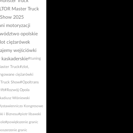
Monster Truck
LTOR Master Truck
Show 2025
ni motoryzacji
wództwo opolskie
lot ciężarówek
ajemy wejściówki
 kaskaderskie
#tuning
aster Truck
#zlot,
ngowane ciężarówki
 Truck Show
#Opoltrans
ift
#Rozwój Opola
kadiusz Wiśniewski
ystawienniczo Kongresowe
i i Biznesu
#piotr libawski
ole
#powiększenie granic
oszerzenie granic