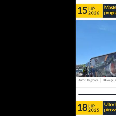
Maste
15
LIP
progr
2026
Autor: Dagmara
Kliknięć:
Ultor
18
LIP
pierw
2025