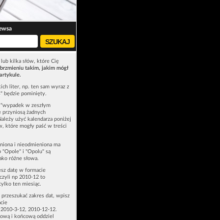
ewsa
lub kilka słów, które Cię
brzmieniu takim, jakim mógł
artykule.
ich liter, np. ten sam wyraz z
ś" będzie pominięty.
u "wypadek w zeszłym
e przyniosą żadnych
Należy użyć kalendarza poniżej
ów, które mogły paść w treści
niona i nieodmieniona ma
p "Opole" i "Opolu" są
ako różne słowa.
esz datę w formacie
zyli np 2010-12 to
tylko ten miesiąc.
z przeszukać zakres dat, wpisz
cie
 2010-3-12, 2010-12-12.
ową i końcową oddziel