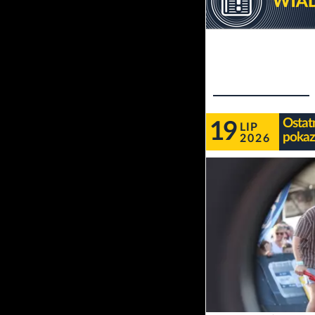
Ostat
19
LIP
pokaz
2026