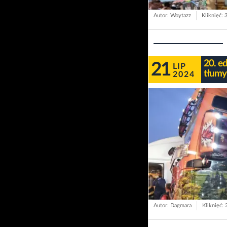
Autor: Woytazz
Kliknięć: 
20. ed
21
LIP
tłumy
2024
Autor: Dagmara
Kliknięć: