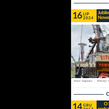
Jubil
16
LIP
Nowej
2024
Autor: Dagmara
Kliknięć:
C
O 
14
GRU
podcz