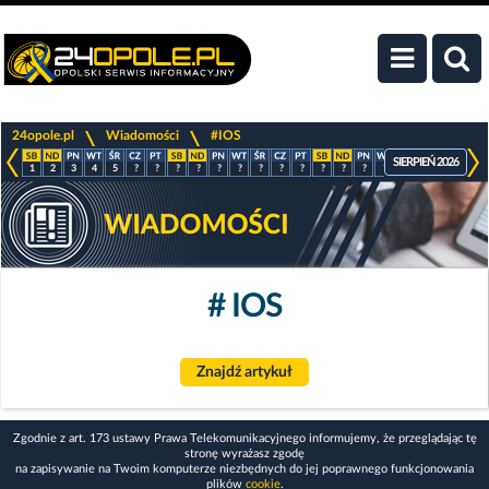
>
>
24opole.pl
Wiadomości
#IOS
SIERPIEŃ 2026
1
2
3
4
5
?
?
?
?
?
?
?
?
?
?
?
?
?
?
?
?
?
# IOS
Znajdź artykuł
Zgodnie z art. 173 ustawy Prawa Telekomunikacyjnego informujemy, że przeglądając tę
stronę wyrażasz zgodę
na zapisywanie na Twoim komputerze niezbędnych do jej poprawnego funkcjonowania
plików
cookie
.