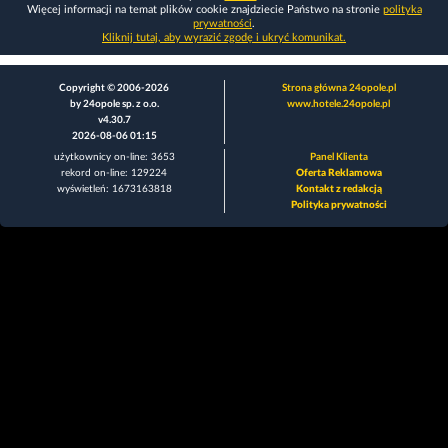
Więcej informacji na temat plików cookie znajdziecie Państwo na stronie
polityka
prywatności
.
Kliknij tutaj, aby wyrazić zgodę i ukryć komunikat.
Copyright © 2006-2026
Strona główna 24opole.pl
by 24opole sp. z o.o.
www.hotele.24opole.pl
v4.30.7
2026-08-06 01:15
użytkownicy on-line: 3653
Panel Klienta
rekord on-line: 129224
Oferta Reklamowa
wyświetleń: 1673163818
Kontakt z redakcją
Polityka prywatności