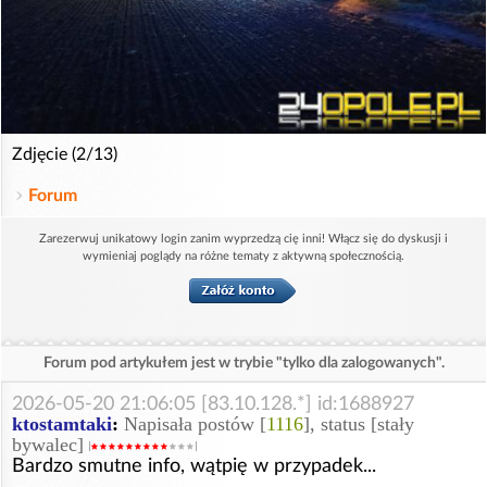
Zdjęcie (2/13)
Forum
Zarezerwuj unikatowy login zanim wyprzedzą cię inni! Włącz się do dyskusji i
wymieniaj poglądy na różne tematy z aktywną społecznością.
Forum pod artykułem jest w trybie "tylko dla zalogowanych".
2026-05-20 21:06:05 [83.10.128.*] id:1688927
ktostamtaki
:
Napisała postów [
1116
], status [stały
bywalec]
Bardzo smutne info, wątpię w przypadek...