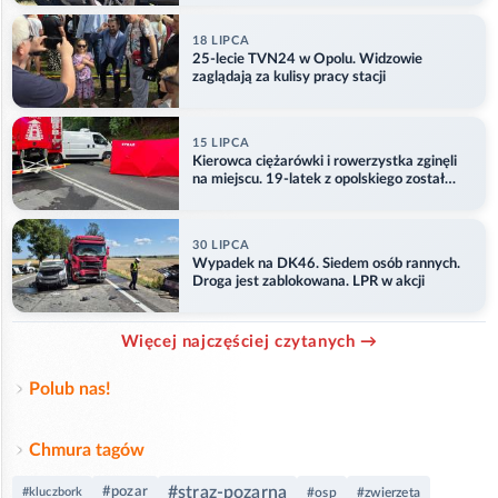
18 LIPCA
25-lecie TVN24 w Opolu. Widzowie
zaglądają za kulisy pracy stacji
15 LIPCA
Kierowca ciężarówki i rowerzystka zginęli
na miejscu. 19-latek z opolskiego został
ranny
30 LIPCA
Wypadek na DK46. Siedem osób rannych.
Droga jest zablokowana. LPR w akcji
Więcej najczęściej czytanych →
Polub nas!
Chmura tagów
#straz-pozarna
#pozar
#kluczbork
#osp
#zwierzeta