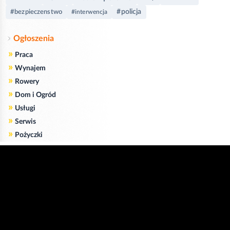
#policja
#bezpieczenstwo
#interwencja
Ogłoszenia
»
Praca
»
Wynajem
»
Rowery
»
Dom i Ogród
»
Usługi
»
Serwis
»
Pożyczki
Zgodnie z art. 173 ustawy Prawa Telekomunikacyjnego informujemy, że przeglądając tę
stronę wyrażasz zgodę
na zapisywanie na Twoim komputerze niezbędnych do jej poprawnego funkcjonowania
plików
cookie
.
Więcej informacji na temat plików cookie znajdziecie Państwo na stronie
polityka
prywatności
.
Kliknij tutaj, aby wyrazić zgodę i ukryć komunikat.
Copyright © 2006-2026
Strona główna 24opole.pl