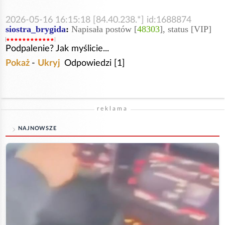
2026-05-16 16:15:18 [84.40.238.*] id:1688874
siostra_brygida
:
Napisała postów [
48303
], status [VIP]
Podpalenie? Jak myślicie...
Pokaż
-
Ukryj
Odpowiedzi [1]
reklama
NAJNOWSZE