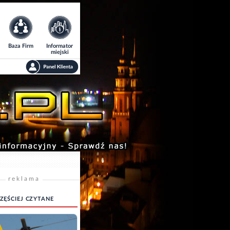
Baza Firm
Informator
miejski
reklama
ZĘŚCIEJ CZYTANE