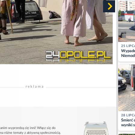
kajdank
25 LIPC
Wypadek
Niemodl
osoby w
reklama
28 LIPC
Śmierć c
wyniki s
anim wyprzedzą cię inni! Włącz się do
matki
 na różne tematy z aktywną społecznością.