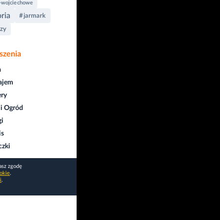
-wojciechowe
oria
#jarmark
zy
szenia
a
ajem
ry
i Ogród
gi
is
czki
asz zgodę
okie
.
i
.