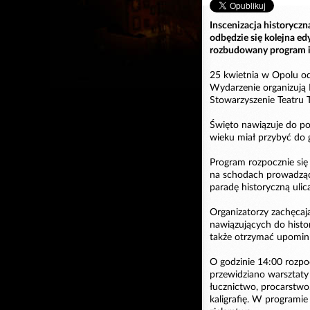
Inscenizacja historyczn
odbędzie się kolejna e
rozbudowany program i
25 kwietnia w Opolu od
Wydarzenie organizują 
Stowarzyszenie Teatru 
Święto nawiązuje do po
wieku miał przybyć do 
Program rozpocznie się
na schodach prowadząc
paradę historyczną ul
Organizatorzy zachęcaj
nawiązujących do histor
także otrzymać upomin
O godzinie 14:00 rozp
przewidziano warsztaty
łucznictwo, procarstwo,
kaligrafię. W programie 