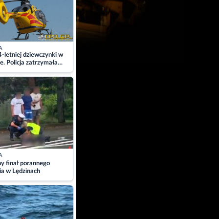
A
4-letniej dziewczynki w
e. Policja zatrzymała
A
ny finał porannego
ia w Lędzinach