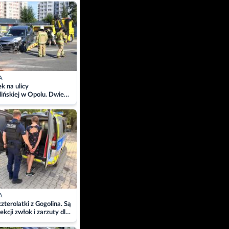
ach
A
 na ulicy
ińskiej w Opolu. Dwie
 szpitalu
A
zterolatki z Gogolina. Są
ekcji zwłok i zarzuty dla