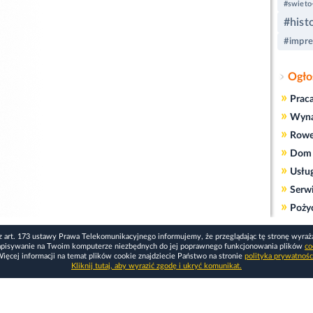
#swieto
#hist
#impre
Ogło
»
Prac
»
Wyn
»
Rowe
»
Dom 
»
Usłu
»
Serw
»
Poży
z art. 173 ustawy Prawa Telekomunikacyjnego informujemy, że przeglądając tę stronę wyraż
apisywanie na Twoim komputerze niezbędnych do jej poprawnego funkcjonowania plików
co
ięcej informacji na temat plików cookie znajdziecie Państwo na stronie
polityka prywatnośc
Kliknij tutaj, aby wyrazić zgodę i ukryć komunikat.