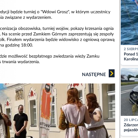
dycji będzie turniej o "Wdowi Grosz", w którym uczestnicy
a związane z wydarzeniem.
cenizacja obozowiska, turniej wojów, pokazy krzesania ognia
u. Na scenie przed Zamkiem Górnym zaprezentują się zespoły
folk. Finałem wydarzenia będzie widowisko z ogniową oprawą
na godzinę 18:00.
2 SIERP
Ponad 1
dzie możliwość bezpłatnego zwiedzania wieży Zamku
Karolin
s trwania wydarzenia.
przez Ba
Aktuali
NASTĘPNE
20 LIPC
Zdarzen
pojazdó
z kiero