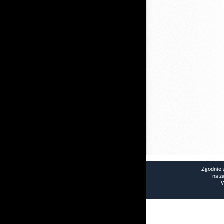
Zgodnie 
na z
W