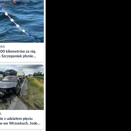
NIA
00 kilometrów za nią.
a Szczepaniak płynie
łtyk dla Piotra.
zacja
A
ie z udziałem pięciu
w we Wrzoskach. Jeden
wców zabrany w