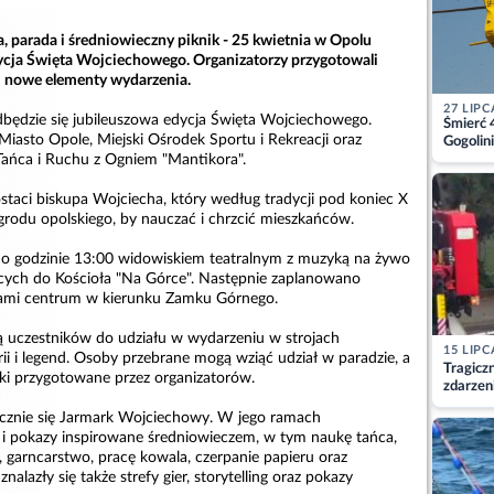
a, parada i średniowieczny piknik - 25 kwietnia w Opolu
dycja Święta Wojciechowego. Organizatorzy przygotowali
 nowe elementy wydarzenia.
27 LIPC
będzie się jubileuszowa edycja Święta Wojciechowego.
Śmierć 
Miasto Opole, Miejski Ośrodek Sportu i Rekreacji oraz
Gogolini
matkę
Tańca i Ruchu z Ogniem "Mantikora".
staci biskupa Wojciecha, który według tradycji pod koniec X
grodu opolskiego, by nauczać i chrzcić mieszkańców.
 o godzinie 13:00 widowiskiem teatralnym z muzyką na żywo
ych do Kościoła "Na Górce". Następnie zaplanowano
icami centrum w kierunku Zamku Górnego.
ą uczestników do udziału w wydarzeniu w strojach
15 LIPC
ii i legend. Osoby przebrane mogą wziąć udział w paradzie, a
Tragicz
ki przygotowane przez organizatorów.
zdarzen
ocznie się Jarmark Wojciechowy. W jego ramach
 i pokazy inspirowane średniowieczem, w tym naukę tańca,
 garncarstwo, pracę kowala, czerpanie papieru oraz
znalazły się także strefy gier, storytelling oraz pokazy