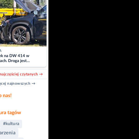
A
k na DW 414 w
ach. Droga jest
owana
najczęściej czytanych →
cej najnowszych →
b nas!
ra tagów
#kultura
rzenia