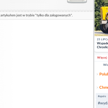
artykułem jest w trybie "tylko dla zalogowanych".
25 LIPC
Wypade
Chrzelic
zablok
Więcej 
Wię
Polu
Chmu
#opole
#wyda