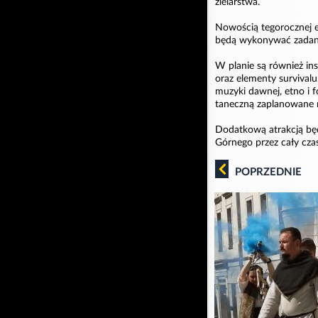
zielarstwa.
Nowością tegorocznej e
będą wykonywać zadani
W planie są również ins
oraz elementy survival
muzyki dawnej, etno i 
taneczną zaplanowane 
Dodatkową atrakcją bę
Górnego przez cały cza
POPRZEDNIE