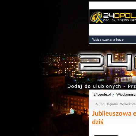
24opole.pl
Wiadomośc
Autor: Dagmara
Wyświetleń
Jubileuszowa 
dziś