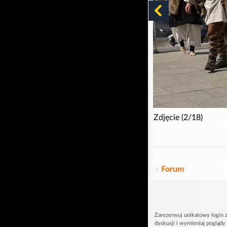
Zdjęcie (2/18)
Forum
Zarezerwuj unikatowy login z
dyskusji i wymieniaj poglądy