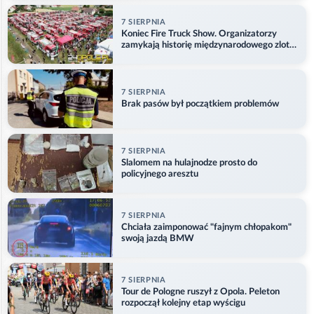
7 SIERPNIA
Koniec Fire Truck Show. Organizatorzy
zamykają historię międzynarodowego zlotu
w Główczycach
7 SIERPNIA
Brak pasów był początkiem problemów
7 SIERPNIA
Slalomem na hulajnodze prosto do
policyjnego aresztu
7 SIERPNIA
Chciała zaimponować "fajnym chłopakom"
swoją jazdą BMW
7 SIERPNIA
Tour de Pologne ruszył z Opola. Peleton
rozpoczął kolejny etap wyścigu