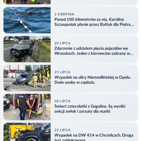
2 SIERPNIA
Ponad 100 kilometrów za nią. Karolina
Szczepaniak płynie przez Bałtyk dla Piotra.
Aktualizacja
20 LIPCA
Zdarzenie z udziałem pięciu pojazdów we
Wrzoskach. Jeden z kierowców zabrany w
kajdankach
25 LIPCA
Wypadek na ulicy Niemodlińskiej w Opolu.
Dwie osoby w szpitalu
28 LIPCA
Śmierć czterolatki z Gogolina. Są wyniki
sekcji zwłok i zarzuty dla matki
25 LIPCA
Wypadek na DW 414 w Chrzelicach. Droga
jest zablokowana