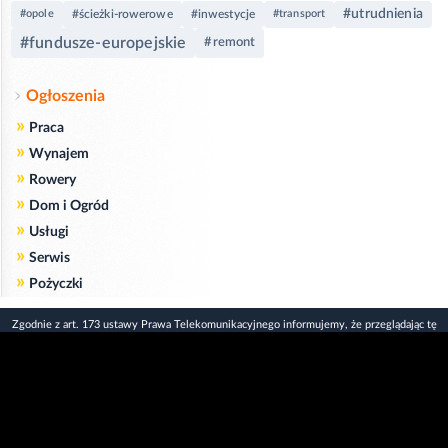
#utrudnienia
#opole
#ścieżki-rowerowe
#inwestycje
#transport
#fundusze-europejskie
#remont
Ogłoszenia
»
Praca
»
Wynajem
»
Rowery
»
Dom i Ogród
»
Usługi
»
Serwis
»
Pożyczki
Zgodnie z art. 173 ustawy Prawa Telekomunikacyjnego informujemy, że przeglądając tę
stronę wyrażasz zgodę
na zapisywanie na Twoim komputerze niezbędnych do jej poprawnego funkcjonowania
plików
cookie
.
Więcej informacji na temat plików cookie znajdziecie Państwo na stronie
polityka
prywatności
.
Kliknij tutaj, aby wyrazić zgodę i ukryć komunikat.