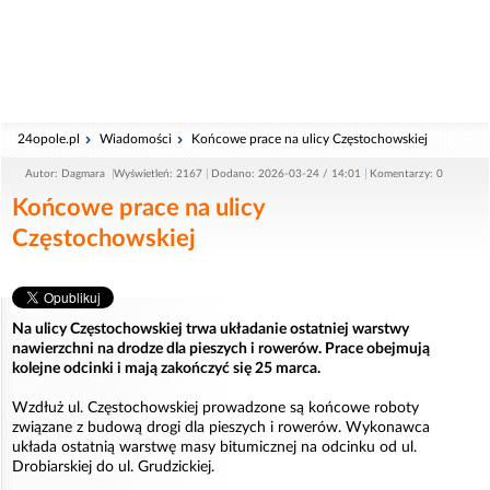
24opole.pl
Wiadomości
Końcowe prace na ulicy Częstochowskiej
Autor: Dagmara
Wyświetleń: 2167
Dodano: 2026-03-24 / 14:01
Komentarzy: 0
Końcowe prace na ulicy
Częstochowskiej
Na ulicy Częstochowskiej trwa układanie ostatniej warstwy
nawierzchni na drodze dla pieszych i rowerów. Prace obejmują
kolejne odcinki i mają zakończyć się 25 marca.
Wzdłuż ul. Częstochowskiej prowadzone są końcowe roboty
związane z budową drogi dla pieszych i rowerów. Wykonawca
układa ostatnią warstwę masy bitumicznej na odcinku od ul.
Drobiarskiej do ul. Grudzickiej.