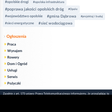
#opolskie drogi
#opolska infrastruktura
#poprawa jakości opolskich dróg
#Opole
#gmina Dąbrowa
#województwo opolskie
#projektuj i buduj
#sieć wodociągowa
#sieci energetyczne
Ogłoszenia
»
Praca
»
Wynajem
»
Rowery
»
Dom i Ogród
»
Usługi
»
Serwis
»
Pożyczki
Zgodnie z art. 173 ustawy Prawa Telekomunikacyjnego informujemy, że przeglądając tę
stronę wyrażasz zgodę
na zapisywanie na Twoim komputerze niezbędnych do jej poprawnego funkcjonowania
plików
cookie
.
Więcej informacji na temat plików cookie znajdziecie Państwo na stronie
polityka
prywatności
.