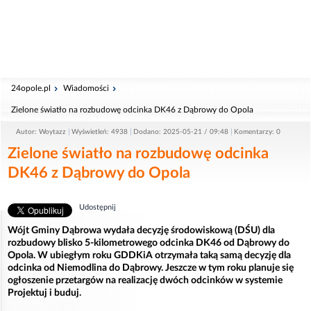
24opole.pl
Wiadomości
Zielone światło na rozbudowę odcinka DK46 z Dąbrowy do Opola
Autor: Woytazz
Wyświetleń: 4938
Dodano: 2025-05-21 / 09:48
Komentarzy: 0
Zielone światło na rozbudowę odcinka
DK46 z Dąbrowy do Opola
Udostępnij
Wójt Gminy Dąbrowa wydała decyzję środowiskową (DŚU) dla
rozbudowy blisko 5-kilometrowego odcinka DK46 od Dąbrowy do
Opola. W ubiegłym roku GDDKiA otrzymała taką samą decyzję dla
odcinka od Niemodlina do Dąbrowy. Jeszcze w tym roku planuje się
ogłoszenie przetargów na realizację dwóch odcinków w systemie
Projektuj i buduj.