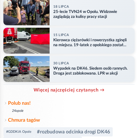
18 LIPCA
25-lecie TVN24 w Opolu. Widzowie
zaglądają za kulisy pracy stacji
15 LIPCA
Kierowca ciężarówki i rowerzystka zginęli
na miejscu. 19-latek z opolskiego został
ranny
30 LIPCA
Wypadek na DK46. Siedem osób rannych.
Droga jest zablokowana. LPR w akcji
Więcej najczęściej czytanych →
Polub nas!
24opole
Chmura tagów
#rozbudowa odcinka drogi DK46
#GDDKiA Opole