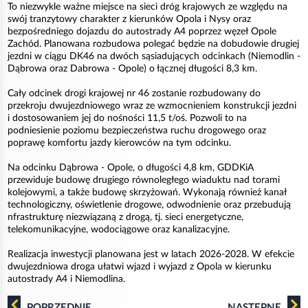
To niezwykle ważne miejsce na sieci dróg krajowych ze względu na
swój tranzytowy charakter z kierunków Opola i Nysy oraz
bezpośredniego dojazdu do autostrady A4 poprzez węzeł Opole
Zachód. Planowana rozbudowa polegać będzie na dobudowie drugiej
jezdni w ciągu DK46 na dwóch sąsiadujących odcinkach (Niemodlin -
Dąbrowa oraz Dabrowa - Opole) o łącznej długości 8,3 km.
Cały odcinek drogi krajowej nr 46 zostanie rozbudowany do
przekroju dwujezdniowego wraz ze wzmocnieniem konstrukcji jezdni
i dostosowaniem jej do nośności 11,5 t/oś. Pozwoli to na
podniesienie poziomu bezpieczeństwa ruchu drogowego oraz
poprawę komfortu jazdy kierowców na tym odcinku.
Na odcinku Dąbrowa - Opole, o długości 4,8 km, GDDKiA
przewiduje budowę drugiego równoległego wiaduktu nad torami
kolejowymi, a także budowę skrzyżowań. Wykonają również kanał
technologiczny, oświetlenie drogowe, odwodnienie oraz przebudują
nfrastrukturę niezwiązaną z drogą, tj. sieci energetyczne,
telekomunikacyjne, wodociągowe oraz kanalizacyjne.
Realizacja inwestycji planowana jest w latach 2026-2028. W efekcie
dwujezdniowa droga ułatwi wjazd i wyjazd z Opola w kierunku
autostrady A4 i Niemodlina.
POPRZEDNIE
NASTĘPNE