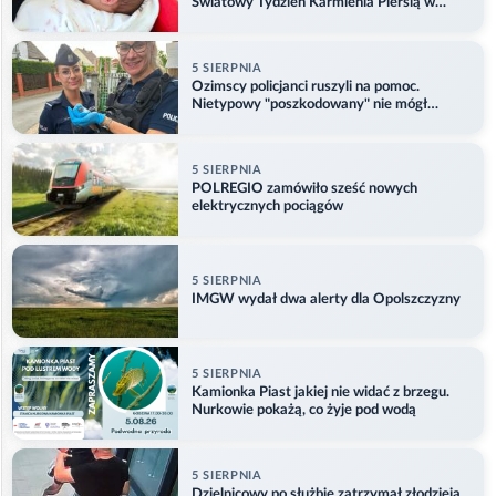
Światowy Tydzień Karmienia Piersią w
Opolu
5 SIERPNIA
Ozimscy policjanci ruszyli na pomoc.
Nietypowy "poszkodowany" nie mógł
odlecieć
5 SIERPNIA
POLREGIO zamówiło sześć nowych
elektrycznych pociągów
5 SIERPNIA
IMGW wydał dwa alerty dla Opolszczyzny
5 SIERPNIA
Kamionka Piast jakiej nie widać z brzegu.
Nurkowie pokażą, co żyje pod wodą
5 SIERPNIA
Dzielnicowy po służbie zatrzymał złodzieja