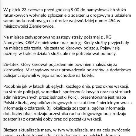
W piątek 23 czerwca przed godziną 9.00 do namysłowskich służb
ratunkowych wpłynęło zgłoszenie o zdarzeniu drogowym z udziałem
samochodu osobowego na drodze wojewódzkiej numer 454 w
miejscowości Ziemiełowice.
Na miejsce zadysponowano zastępy straży pożarnej z JRG
Namysłów, OSP Ziemiełowice oraz policję. Kiedy służby przyjechały
na miejsce zdarzenia, nie zastano kierowcy pojazdu. Pojawił się
później, w trakcie działań służb, ale nie potrzebował pomocy.
26-latek, który kierował pojazdem nie powinien znaleźć się za
kierownicą. Miał sądowy zakaz prowadzenia pojazdów, a dodatkowo
policjanci ujawnili w jego samochodzie narkotyki.
Podobnie jak w latach ubiegłych, każdego dnia, przez okres wakacji,
na stronie policja.pl, w mediach społecznościowych oraz na stronach
administrowanych przez jednostki Policji, prezentowana jest mapa
Polski z liczbą wypadków drogowych ze skutkiem śmiertelnym wraz z
informacją o zdarzeniu (tj. lokalizacja zdarzenia, ogólna informacja
dot. liczby ofiar, rodzaju uczestnika ruchu drogowego oraz rodzaju
zdarzenia) z ostatniej doby oraz od początku wakacji.
Bieżąca aktualizacja mapy, w tym wizualizacja, ma na celu zwrócenie
uwagi na skalę tragedii do jakich dochodzi na polskich drogach,