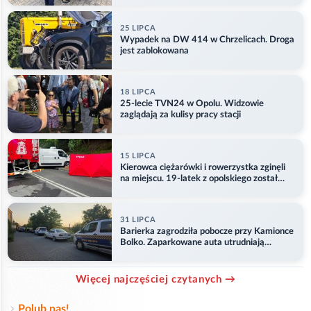
25 LIPCA
Wypadek na DW 414 w Chrzelicach. Droga
jest zablokowana
18 LIPCA
25-lecie TVN24 w Opolu. Widzowie
zaglądają za kulisy pracy stacji
15 LIPCA
Kierowca ciężarówki i rowerzystka zginęli
na miejscu. 19-latek z opolskiego został
ranny
31 LIPCA
Barierka zagrodziła pobocze przy Kamionce
Bolko. Zaparkowane auta utrudniają
przejazd
Więcej najczęściej czytanych →
Polub nas!