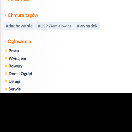
Chmura tagów
#dachowanie
#wypadek
#OSP Ziemiełowice
Ogłoszenia
»
Praca
»
Wynajem
»
Rowery
»
Dom i Ogród
»
Usługi
»
Serwis
»
Pożyczki
Zgodnie z art. 173 ustawy Prawa Telekomunikacyjnego informujemy, że przeglądając tę
stronę wyrażasz zgodę
na zapisywanie na Twoim komputerze niezbędnych do jej poprawnego funkcjonowania
plików
cookie
.
Więcej informacji na temat plików cookie znajdziecie Państwo na stronie
polityka
prywatności
.