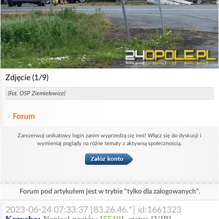
Zdjęcie (1/9)
(Fot. OSP Ziemiełowice)
Forum
Zarezerwuj unikatowy login zanim wyprzedzą cię inni! Włącz się do dyskusji i
wymieniaj poglądy na różne tematy z aktywną społecznością.
Forum pod artykułem jest w trybie "tylko dla zalogowanych".
2023-06-24 07:33:37 [83.26.46.*] id:1661323