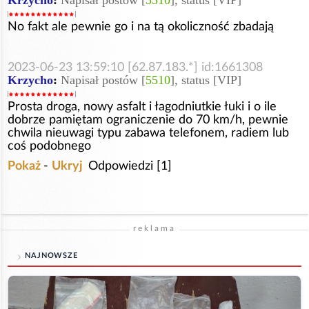
Krzycho
:
Napisał postów [
5510
], status [VIP]
No fakt ale pewnie go i na tą okoliczność zbadają
2023-06-23 13:59:10 [62.87.183.*] id:1661308
Krzycho
:
Napisał postów [
5510
], status [VIP]
Prosta droga, nowy asfalt i łagodniutkie łuki i o ile
dobrze pamiętam ograniczenie do 70 km/h, pewnie
chwila nieuwagi typu zabawa telefonem, radiem lub
coś podobnego
Pokaż
-
Ukryj
Odpowiedzi [1]
reklama
NAJNOWSZE