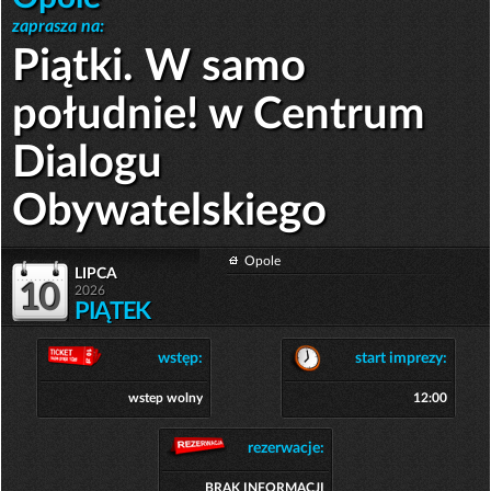
zaprasza na:
Piątki. W samo
południe! w Centrum
Dialogu
Obywatelskiego
Opole
lipca
10
2026
PIĄTEK
wstęp:
start imprezy:
wstep wolny
12:00
rezerwacje:
BRAK INFORMACJI