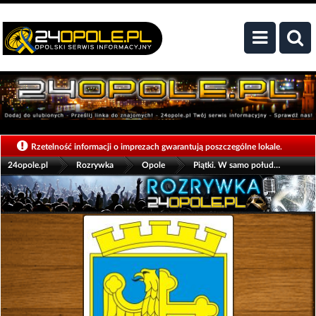
>
>
>
Rzetelność informacji o imprezach gwarantują poszczególne lokale.
24opole.pl
Rozrywka
Opole
Piątki. W samo południe! w Centrum Dialogu Obywatelskiego
Zobacz także:
Galerie