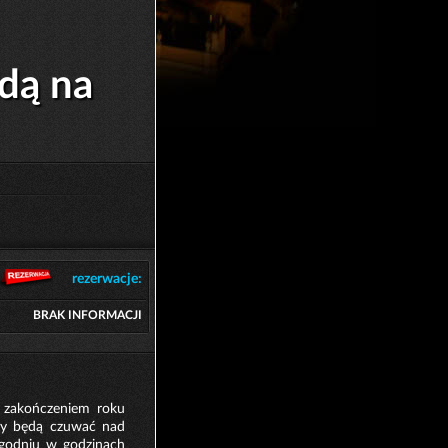
dą na
rezerwacje:
BRAK INFORMACJI
z zakończeniem roku
icy będą czuwać nad
godniu w godzinach