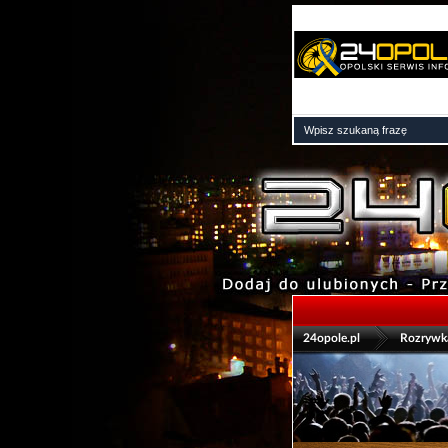
>
24opole.pl
Rozrywk