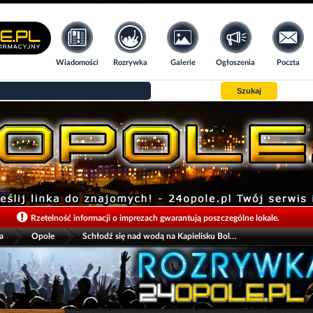
Wiadomości
Rozrywka
Galerie
Ogłoszenia
Poczta
Szukaj
>
>
Rzetelność informacji o imprezach gwarantują poszczególne lokale.
a
Opole
Schłodź się nad wodą na Kapielisku Bolko