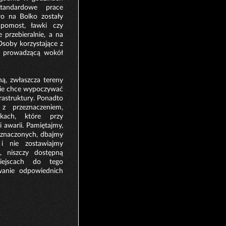
tandardowe prace
o na Bolko zostały
 pomost, ławki czy
 przebieralnie, a na
 Osoby korzystające z
ą prowadzącą wokół
ą, zwłaszcza tereny
s nie chce wypoczywać
rastruktury. Ponadto
z przeznaczeniem,
kach, które przy
 awarii. Pamiętajmy,
eznaczonych, dbajmy
i nie zostawiajmy
, niszczy dostępną
miejscach do tego
wanie odpowiednich