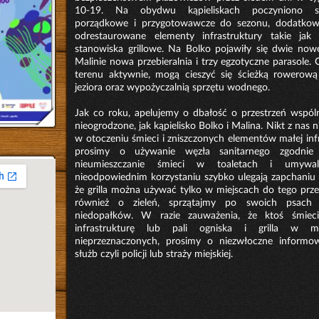
10-19. Na obydwu kąpieliskach poczyniono s
porządkowe i przygotowawcze do sezonu, dodatkow
odrestaurowane elementy infrastruktury takie jak
stanowiska grillowe. Na Bolko pojawiły się dwie nowe
Malinie nowa przebieralnia i trzy egzotyczne parasole.
terenu aktywnie, mogą cieszyć się ścieżką rowerow
jeziora oraz wypożyczalnią sprzętu wodnego.
Jak co roku, apelujemy o dbałość o przestrzeń wspóln
nieogrodzone, jak kąpielisko Bolko i Malina. Nikt z na
w otoczeniu śmieci i zniszczonych elementów małej inf
prosimy o używanie węzła sanitarnego zgodnie 
nieumieszczanie śmieci w toaletach i umywal
nieodpowiednim korzystaniu szybko ulegają zapchaniu i
że grilla można używać tylko w miejscach do tego prz
również o zieleń, sprzątajmy po swoich psach 
niedopałków. W razie zauważenia, że ktoś śmieci
infrastrukturę lub pali ogniska i grilla w 
nieprzeznaczonych, prosimy o niezwłoczne informo
służb czyli policji lub straży miejskiej.