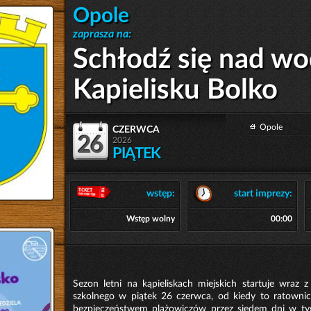
Opole
zaprasza na:
Schłodź się nad wo
Kapielisku Bolko
czerwca
Opole
26
2026
PIĄTEK
wstęp:
start imprezy:
Wstęp wolny
00:00
Sezon letni na kąpieliskach miejskich startuje wraz 
szkolnego w piątek 26 czerwca, od kiedy to ratown
bezpieczeństwem plażowiczów przez siedem dni w ty