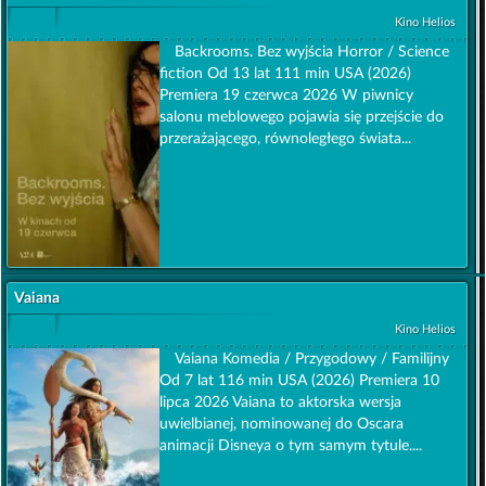
Kino Helios
Backrooms. Bez wyjścia Horror / Science
fiction Od 13 lat 111 min USA (2026)
Premiera 19 czerwca 2026 W piwnicy
salonu meblowego pojawia się przejście do
przerażającego, równoległego świata...
Vaiana
Kino Helios
Vaiana Komedia / Przygodowy / Familijny
Od 7 lat 116 min USA (2026) Premiera 10
lipca 2026 Vaiana to aktorska wersja
uwielbianej, nominowanej do Oscara
animacji Disneya o tym samym tytule....