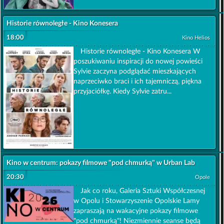
Historie równoległe - Kino Konesera
18:00
Kino Helios
Historie równoległe - Kino Konesera W
poszukiwaniu inspiracji do nowej powieści
Sylvie zaczyna podglądać mieszkających
naprzeciwko braci i ich tajemniczą, piękna
przyjaciółkę. Kiedy Sylvie zatru...
Kino w centrum: pokazy filmowe "pod chmurką" w Urban Lab
20:30
Opole
Jak co roku, Galeria Sztuki Współczesnej
w Opolu i Stowarzyszenie Opolskie Lamy
zapraszają na wakacyjne pokazy filmowe
"pod chmurką"! Niezmiennie seanse będą