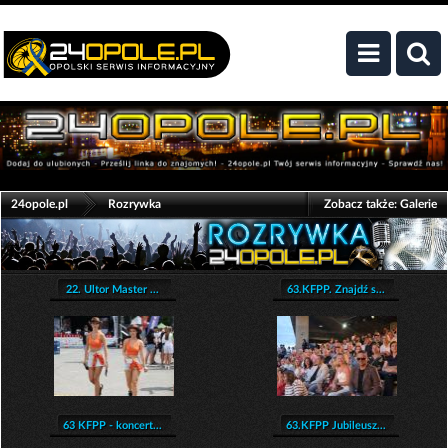
>
24opole.pl
Rozrywka
Zobacz także:
Galerie
22. Ultor Master ...
63.KFPP. Znajdź s...
63 KFPP - koncert...
63.KFPP Jubileusz...