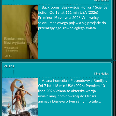
Kino Helios
Backrooms. Bez wyjścia Horror / Science
fiction Od 13 lat 111 min USA (2026)
Premiera 19 czerwca 2026 W piwnicy
salonu meblowego pojawia się przejście do
przerażającego, równoległego świata...
Vaiana
Kino Helios
Vaiana Komedia / Przygodowy / Familijny
Od 7 lat 116 min USA (2026) Premiera 10
lipca 2026 Vaiana to aktorska wersja
uwielbianej, nominowanej do Oscara
animacji Disneya o tym samym tytule....