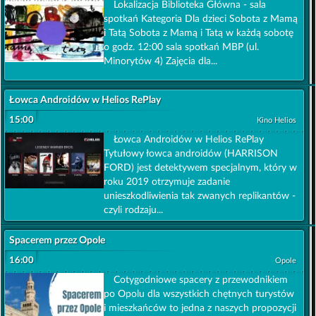
Lokalizacja Biblioteka Główna - sala
spotkań Kategoria Dla dzieci Sobota z Mamą
i Tatą Sobota z Mamą i Tatą w każdą sobotę
o godz. 12:00 sala spotkań MBP (ul.
Minorytów 4) Zajęcia dla...
Łowca Androidów w Helios RePlay
15:00
Kino Helios
Łowca Androidów w Helios RePlay
Tytułowy łowca androidów (HARRISON
FORD) jest detektywem specjalnym, który w
roku 2019 otrzymuje zadanie
unieszkodliwienia tak zwanych replikantów -
czyli rodzaju...
Spacerem przez Opole
16:00
Opole
Cotygodniowe spacery z przewodnikiem
po Opolu dla wszystkich chętnych turystów
i mieszkańców to jedna z naszych propozycji