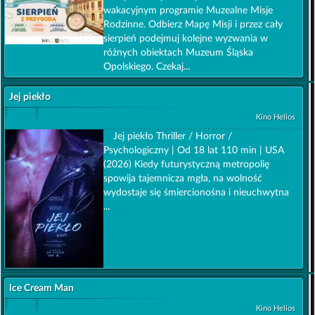
wakacyjnym programie Muzealne Misje
Rodzinne. Odbierz Mapę Misji i przez cały
sierpień podejmuj kolejne wyzwania w
różnych obiektach Muzeum Śląska
Opolskiego. Czekaj...
Jej piekło
Kino Helios
Jej piekło Thriller / Horror /
Psychologiczny | Od 18 lat 110 min | USA
(2026) Kiedy futurystyczną metropolię
spowija tajemnicza mgła, na wolność
wydostaje się śmiercionośna i nieuchwytna
...
Ice Cream Man
Kino Helios