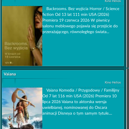
Kino Helios
Backrooms. Bez wyjścia Horror / Science
fiction Od 13 lat 111 min USA (2026)
Premiera 19 czerwca 2026 W piwnicy
salonu meblowego pojawia się przejście do
przerażającego, równoległego świata...
Vaiana
Kino Helios
Vaiana Komedia / Przygodowy / Familijny
Od 7 lat 116 min USA (2026) Premiera 10
lipca 2026 Vaiana to aktorska wersja
uwielbianej, nominowanej do Oscara
animacji Disneya o tym samym tytule....