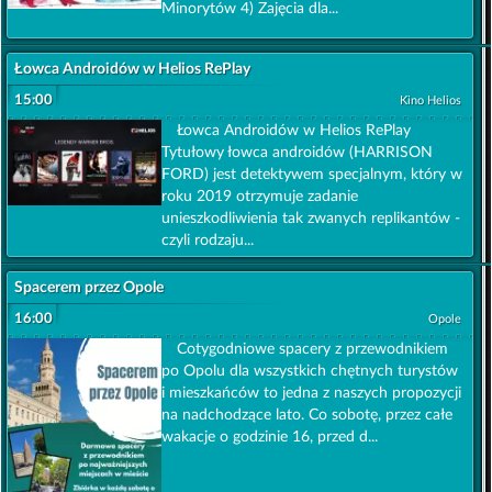
Minorytów 4) Zajęcia dla...
Łowca Androidów w Helios RePlay
15:00
Kino Helios
Łowca Androidów w Helios RePlay
Tytułowy łowca androidów (HARRISON
FORD) jest detektywem specjalnym, który w
roku 2019 otrzymuje zadanie
unieszkodliwienia tak zwanych replikantów -
czyli rodzaju...
Spacerem przez Opole
16:00
Opole
Cotygodniowe spacery z przewodnikiem
po Opolu dla wszystkich chętnych turystów
i mieszkańców to jedna z naszych propozycji
na nadchodzące lato. Co sobotę, przez całe
wakacje o godzinie 16, przed d...