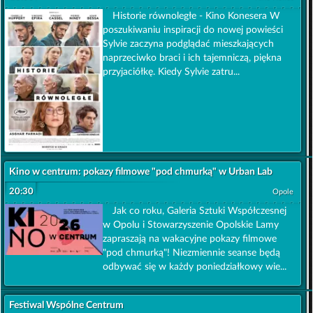
Historie równoległe - Kino Konesera W
poszukiwaniu inspiracji do nowej powieści
Sylvie zaczyna podglądać mieszkających
naprzeciwko braci i ich tajemniczą, piękna
przyjaciółkę. Kiedy Sylvie zatru...
Kino w centrum: pokazy filmowe "pod chmurką" w Urban Lab
20:30
Opole
Jak co roku, Galeria Sztuki Współczesnej
w Opolu i Stowarzyszenie Opolskie Lamy
zapraszają na wakacyjne pokazy filmowe
"pod chmurką"! Niezmiennie seanse będą
odbywać się w każdy poniedziałkowy wie...
Festiwal Wspólne Centrum