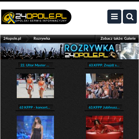
>
24opole.pl
Rozrywka
Zobacz także:
Galerie
22. Ultor Master ...
63.KFPP. Znajdź s...
63 KFPP - koncert...
63.KFPP Jubileusz...