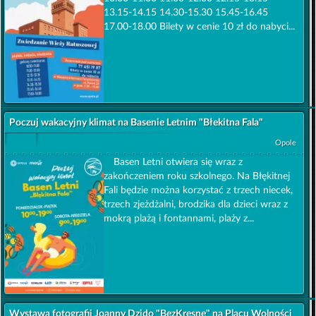
13.15-14.15 14.30-15.30 15.45-16.45
17.00-18.00 Bilety w cenie 10 zł do nabyci...
Poczuj wakacyjny klimat na Basenie Letnim "Błekitna Fala"
Opole
Basen Letni otwiera się wraz z
zakończeniem roku szkolnego. Na Błękitnej
Fali będzie można korzystać z trzech niecek,
trzech zjeżdżalni, brodzika dla dzieci wraz z
mokrą plażą i fontannami, plaży z...
Wystawa fotografii Joanny Dzido "BezKresne" na Placu Wolności