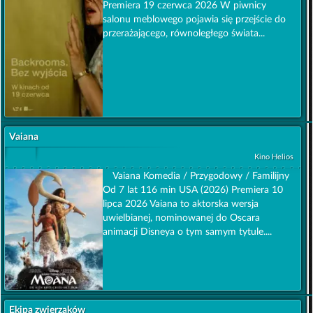
Premiera 19 czerwca 2026 W piwnicy
salonu meblowego pojawia się przejście do
przerażającego, równoległego świata...
Vaiana
Kino Helios
Vaiana Komedia / Przygodowy / Familijny
Od 7 lat 116 min USA (2026) Premiera 10
lipca 2026 Vaiana to aktorska wersja
uwielbianej, nominowanej do Oscara
animacji Disneya o tym samym tytule....
Ekipa zwierzaków