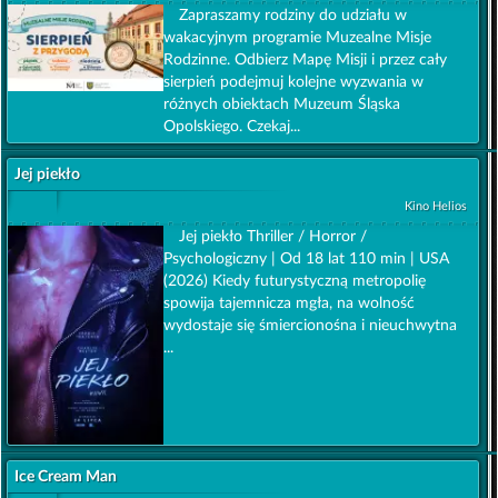
Zapraszamy rodziny do udziału w
wakacyjnym programie Muzealne Misje
Rodzinne. Odbierz Mapę Misji i przez cały
sierpień podejmuj kolejne wyzwania w
różnych obiektach Muzeum Śląska
Opolskiego. Czekaj...
Jej piekło
Kino Helios
Jej piekło Thriller / Horror /
Psychologiczny | Od 18 lat 110 min | USA
(2026) Kiedy futurystyczną metropolię
spowija tajemnicza mgła, na wolność
wydostaje się śmiercionośna i nieuchwytna
...
Ice Cream Man