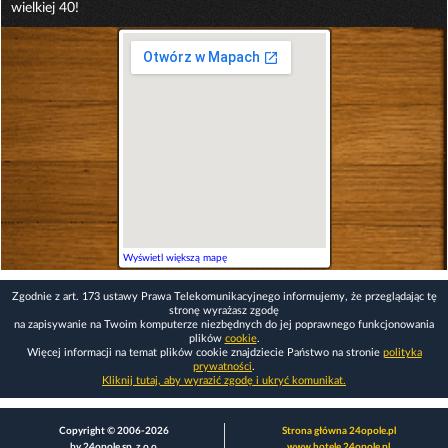
wielkiej 40!
Wyświetl większą mapę
Zgodnie z art. 173 ustawy Prawa Telekomunikacyjnego informujemy, że przeglądając tę
stronę wyrażasz zgodę
na zapisywanie na Twoim komputerze niezbędnych do jej poprawnego funkcjonowania
plików
cookie
.
Więcej informacji na temat plików cookie znajdziecie Państwo na stronie
polityka
prywatności
.
Kliknij tutaj, aby wyrazić zgodę i ukryć komunikat.
Copyright © 2006-2026
Strona główna 24opole.pl
by 24opole sp. z o.o.
www.hotele.24opole.pl