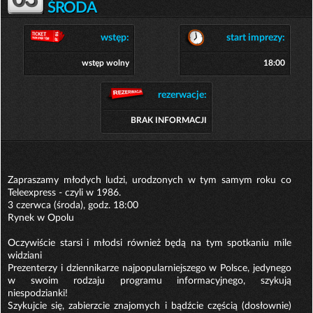
03
ŚRODA
wstęp:
start imprezy:
wstęp wolny
18:00
rezerwacje:
BRAK INFORMACJI
Zapraszamy młodych ludzi, urodzonych w tym samym roku co
Teleexpress - czyli w 1986.
3 czerwca (środa), godz. 18:00
Rynek w Opolu
Oczywiście starsi i młodsi również będą na tym spotkaniu mile
widziani
Prezenterzy i dziennikarze najpopularniejszego w Polsce, jedynego
w swoim rodzaju programu informacyjnego, szykują
niespodzianki!
Szykujcie się, zabierzcie znajomych i bądźcie częścią (dosłownie)