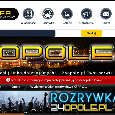
Wiadomości
Rozrywka
Galerie
Ogłoszenia
Poczta
Szukaj
>
>
Rzetelność informacji o imprezach gwarantują poszczególne lokale.
a
Opole
Wydarzenia Okołofestiwalowe KFPP Opole 2026