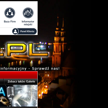
Baza Firm
Informator
miejski
Zobacz także:
Galerie