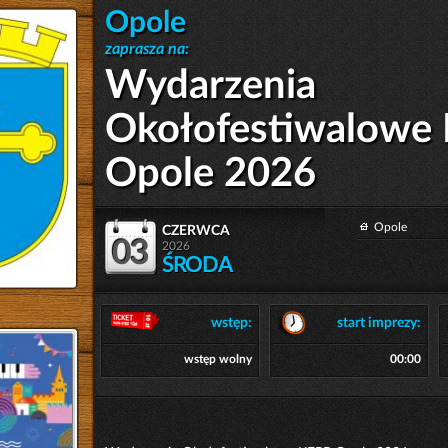
Opole
zaprasza na:
Wydarzenia
Okołofestiwalowe
Opole 2026
czerwca
Opole
03
2026
ŚRODA
wstęp:
start imprezy:
wstęp wolny
00:00