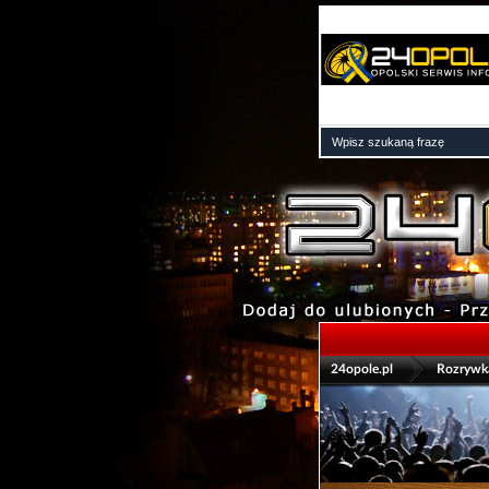
>
24opole.pl
Rozrywk