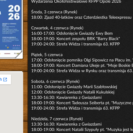
Wydarzenia Okołofestiwalowe KFPP Opole 2026
Środa, 3 czerwca (Rynek)
18:00: Zjazd 40-latków oraz Czterdziestka Teleexpressu
Czwartek, 4 czerwca (Rynek)
16:00-17:00: Odsłonięcie Gwiazdy Ewy Bem
18:00-19:00: Koncert zespołu BRK "Barry Black"
19:00-24:00: Strefa Widza i transmisja 63. KFPP
Piątek, 5 czerwca
17:00: Odsłonięcie pomnika Olgi Sipowicz na Placu im. 
18:00-19:00: Koncert Damiana Ukeje pt. "Moje Boskie 
19:00-24:00: Strefa Widza w Rynku oraz transmisja 63
Sobota, 6 czerwca (Rynek)
11:00: Odsłonięcie Gwiazdy Marii Szabłowskiej
12:00: Odsłonięcie Gwiazdy Natalii Kukulskiej
13:30-16:30: Kawiarenka z Gwiazdami
18:00-19:00: Koncert Tadeusza Seiberta pt. "Muzyczne
19:00-24:00: Strefa Widza i transmisja 63. KFPP
Niedziela, 7 czerwca (Rynek)
13:30-16:30: Kawiarenka z Gwiazdami
18:00-19:00: Koncert Natalii Szypuły pt. "Muzyka jest k