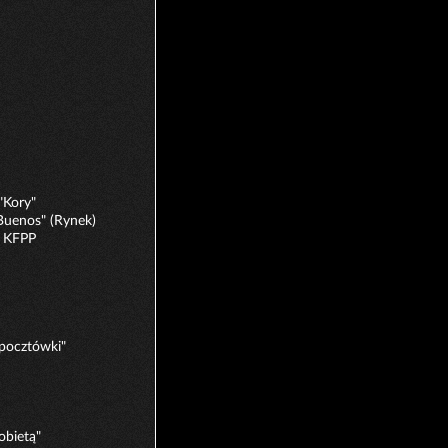
"Kory"
Buenos" (Rynek)
. KFPP
 pocztówki"
obietą"