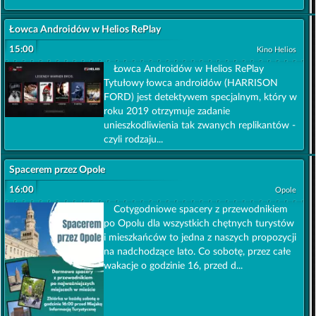
Łowca Androidów w Helios RePlay
15:00
Kino Helios
Łowca Androidów w Helios RePlay
Tytułowy łowca androidów (HARRISON
FORD) jest detektywem specjalnym, który w
roku 2019 otrzymuje zadanie
unieszkodliwienia tak zwanych replikantów -
czyli rodzaju...
Spacerem przez Opole
16:00
Opole
Cotygodniowe spacery z przewodnikiem
po Opolu dla wszystkich chętnych turystów
i mieszkańców to jedna z naszych propozycji
na nadchodzące lato. Co sobotę, przez całe
wakacje o godzinie 16, przed d...