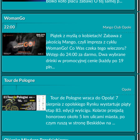
Bolko koło placu zabaw) O tej samej p...
WomanGo
22:00
Mango Club Opole
Piątek z myślą o kobietach! Zabawa z
jakością Mango, czyli impreza z cyklu
WomanGo! Co Was czeka tego wieczoru?
Wstęp do 24:00 za darmo, Dwa wybrane
drinki w promocyjnej cenie (każdy po 19
pln...
Tour de Pologne
Opole
Tour de Pologne wraca do Opola! 7
sierpnia z opolskiego Rynku wystartuje piąty
etap 83. edycji wyścigu. Kolarze przejadą
honorowo około 5 km ulicami miasta, po
czym ruszą w stronę Beskidów na ...