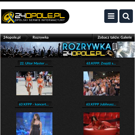
>
24opole.pl
Rozrywka
Zobacz także:
Galerie
22. Ultor Master ...
63.KFPP. Znajdź s...
63 KFPP - koncert...
63.KFPP Jubileusz...