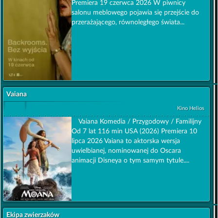
Premiera 19 czerwca 2026 W piwnicy
salonu meblowego pojawia się przejście do
przerażającego, równoległego świata...
Vaiana
Kino Helios
Vaiana Komedia / Przygodowy / Familijny
Od 7 lat 116 min USA (2026) Premiera 10
lipca 2026 Vaiana to aktorska wersja
uwielbianej, nominowanej do Oscara
animacji Disneya o tym samym tytule....
Ekipa zwierzaków