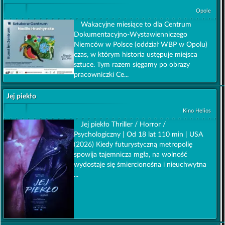
Opole
Wakacyjne miesiące to dla Centrum
Dokumentacyjno-Wystawienniczego
Niemców w Polsce (oddział WBP w Opolu)
czas, w którym historia ustępuje miejsca
sztuce. Tym razem sięgamy po obrazy
pracowniczki Ce...
Jej piekło
Kino Helios
Jej piekło Thriller / Horror /
Psychologiczny | Od 18 lat 110 min | USA
(2026) Kiedy futurystyczną metropolię
spowija tajemnicza mgła, na wolność
wydostaje się śmiercionośna i nieuchwytna
...