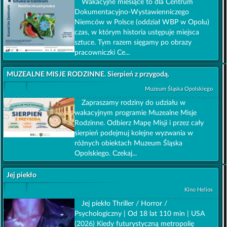
Wakacyjne miesiące to dla Centrum
Dokumentacyjno-Wystawienniczego
Niemców w Polsce (oddział WBP w Opolu)
czas, w którym historia ustępuje miejsca
sztuce. Tym razem sięgamy po obrazy
pracowniczki Ce...
MUZEALNE MISJE RODZINNE. Sierpień z przygodą.
Muzeum Śląska Opolskiego
Zapraszamy rodziny do udziału w
wakacyjnym programie Muzealne Misje
Rodzinne. Odbierz Mapę Misji i przez cały
sierpień podejmuj kolejne wyzwania w
różnych obiektach Muzeum Śląska
Opolskiego. Czekaj...
Jej piekło
Kino Helios
Jej piekło Thriller / Horror /
Psychologiczny | Od 18 lat 110 min | USA
(2026) Kiedy futurystyczną metropolię