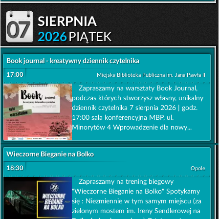
sierpnia
07
2026
PIĄTEK
Book journal - kreatywny dziennik czytelnika
17:00
Miejska Biblioteka Publiczna im. Jana Pawła II
Zapraszamy na warsztaty Book Journal,
podczas których stworzysz własny, unikalny
dziennik czytelnika 7 sierpnia 2026 | godz.
17:00 sala konferencyjna MBP, ul.
Minorytów 4 Wprowadzenie dla nowy...
Wieczorne Bieganie na Bolko
18:30
Opole
Zapraszamy na trening biegowy
"Wieczorne Bieganie na Bolko" Spotykamy
się : Niezmiennie w tym samym miejscu (za
zielonym mostem im. Ireny Sendlerowej na