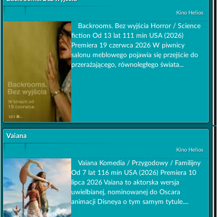
Kino Helios
Backrooms. Bez wyjścia Horror / Science
fiction Od 13 lat 111 min USA (2026)
Premiera 19 czerwca 2026 W piwnicy
salonu meblowego pojawia się przejście do
przerażającego, równoległego świata...
Vaiana
Kino Helios
Vaiana Komedia / Przygodowy / Familijny
Od 7 lat 116 min USA (2026) Premiera 10
lipca 2026 Vaiana to aktorska wersja
uwielbianej, nominowanej do Oscara
animacji Disneya o tym samym tytule....