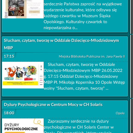
serdecznie Państwa zaprosić na wyjątkowe
wydarzenie kulturalne, które odbywa się
każdego czwartku w Muzeum Śląska
Opolskiego. Kulturalny czwartek to
niepowtarzalna o...
Słucham, czytam, tworzę w Oddziale Dziecięco-Młodzieżowym
MBP
17:15
Miejska Biblioteka Publiczna im. Jana Pawła II
Słucham, czytam, tworzę w Oddziale
Dziecięco-Młodzieżowym MBP 26.05.2022
g. 17:15 Oddział Dziecięco-Młodzieżowy
MBP Pl. Mikołaja Kopernika 10 Opole Wstęp
wolny "Słucham, czytam, tworzę" ...
Dyżury Psychologiczne w Centrum Mocy w CH Solaris
18:00
Opole
Zapraszamy serdecznie na dyżury
psychologiczne w CH Solaris Center w