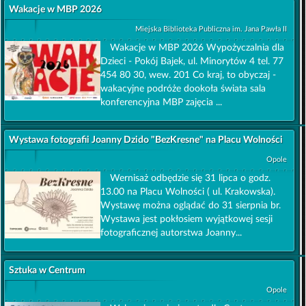
Wakacje w MBP 2026
Miejska Biblioteka Publiczna im. Jana Pawła II
Wakacje w MBP 2026 Wypożyczalnia dla
Dzieci - Pokój Bajek, ul. Minorytów 4 tel. 77
454 80 30, wew. 201 Co kraj, to obyczaj -
wakacyjne podróże dookoła świata sala
konferencyjna MBP zajęcia ...
Wystawa fotografii Joanny Dzido "BezKresne" na Placu Wolności
Opole
Wernisaż odbędzie się 31 lipca o godz.
13.00 na Placu Wolności ( ul. Krakowska).
Wystawę można oglądać do 31 sierpnia br.
Wystawa jest pokłosiem wyjątkowej sesji
fotograficznej autorstwa Joanny...
Sztuka w Centrum
Opole