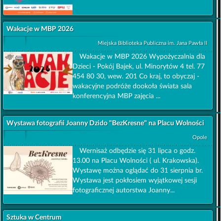
Wakacje w MBP 2026
Miejska Biblioteka Publiczna im. Jana Pawła II
Wakacje w MBP 2026 Wypożyczalnia dla
Dzieci - Pokój Bajek, ul. Minorytów 4 tel. 77
454 80 30, wew. 201 Co kraj, to obyczaj -
wakacyjne podróże dookoła świata sala
konferencyjna MBP zajęcia ...
Wystawa fotografii Joanny Dzido "BezKresne" na Placu Wolności
Opole
Wernisaż odbędzie się 31 lipca o godz.
13.00 na Placu Wolności ( ul. Krakowska).
Wystawę można oglądać do 31 sierpnia br.
Wystawa jest pokłosiem wyjątkowej sesji
fotograficznej autorstwa Joanny...
Sztuka w Centrum