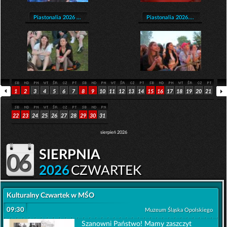
Piastonalia 2026 ...
Piastonalia 2026....
1
2
3
4
5
6
7
8
9
10
11
12
13
14
15
16
17
18
19
20
21
22
23
24
25
26
27
28
29
30
31
sierpień 2026
sierpnia
06
2026
CZWARTEK
Kulturalny Czwartek w MŚO
09:30
Muzeum Śląska Opolskiego
Szanowni Państwo! Mamy zaszczyt