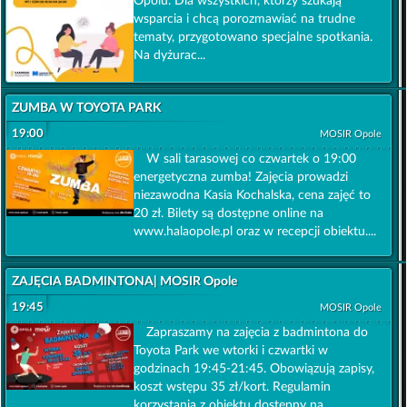
Opolu. Dla wszystkich, którzy szukają
wsparcia i chcą porozmawiać na trudne
tematy, przygotowano specjalne spotkania.
Na dyżurac...
ZUMBA W TOYOTA PARK
19:00
MOSIR Opole
W sali tarasowej co czwartek o 19:00
energetyczna zumba! Zajęcia prowadzi
niezawodna Kasia Kochalska, cena zajęć to
20 zł. Bilety są dostępne online na
www.halaopole.pl oraz w recepcji obiektu....
ZAJĘCIA BADMINTONA| MOSIR Opole
19:45
MOSIR Opole
Zapraszamy na zajęcia z badmintona do
Toyota Park we wtorki i czwartki w
godzinach 19:45-21:45. Obowiązują zapisy,
koszt wstępu 35 zł/kort. Regulamin
korzystania z obiektu dostępny na