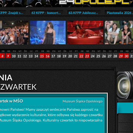
FPP. Znajdź s...
63 KFPP - koncert...
63.KFPP Jubileusz...
Piastonalia 2026 .
8
9
10
11
12
13
14
15
16
17
18
19
20
21
22
23
24
25
26
27
28
29
30
3
nia
CZWARTEK
wartek w MŚO
Muzeum Śląska Opolskiego
nowni Państwo! Mamy zaszczyt serdecznie Państwa zaprosić na
ątkowe wydarzenie kulturalne, które odbywa się każdego czwartku
uzeum Śląska Opolskiego. Kulturalny czwartek to niepowtarzalna