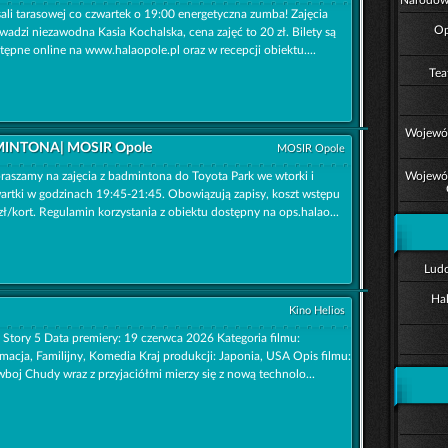
ali tarasowej co czwartek o 19:00 energetyczna zumba! Zajęcia
Op
wadzi niezawodna Kasia Kochalska, cena zajęć to 20 zł. Bilety są
tępne online na www.halaopole.pl oraz w recepcji obiektu....
Tea
Wojewód
INTONA| MOSIR Opole
MOSIR Opole
raszamy na zajęcia z badmintona do Toyota Park we wtorki i
Wojewód
artki w godzinach 19:45-21:45. Obowiązują zapisy, koszt wstępu
zł/kort. Regulamin korzystania z obiektu dostępny na ops.halao...
Ludo
Ha
Kino Helios
 Story 5 Data premiery: 19 czerwca 2026 Kategoria filmu:
macja, Familijny, Komedia Kraj produkcji: Japonia, USA Opis filmu:
boj Chudy wraz z przyjaciółmi mierzy się z nową technolo...