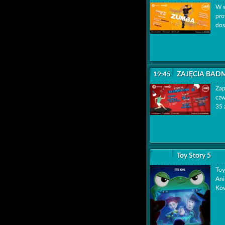
W s
pro
dos
ZAJĘCIA BADM
19:45
Zap
czw
35 
Toy Story 5
Toy
Ani
Kow