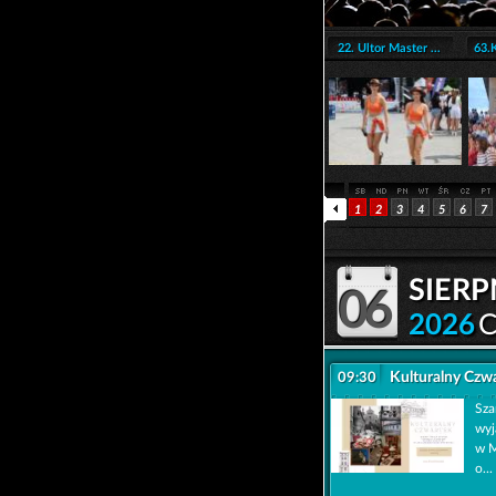
22. Ultor Master ...
63.K
1
2
3
4
5
6
7
sierp
06
2026
Kulturalny Cz
09:30
Sza
wyj
w M
o...