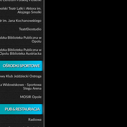
olski Teatr Lalki i Aktora im.
Alojzego Smolki
tr im. Jana Kochanowskiego
TeatrEkostudio
zka Biblioteka Publiczna w
Opolu
zka Biblioteka Publiczna w
Opolu Biblioteka Austriacka
OŚRODKI SPORTOWE
wy Klub Jeździecki Ostroga
la Widowiskowo - Sportowa
Stegu Arena
MOSIR Opole
PUB & RESTAURACJA
Radiowa