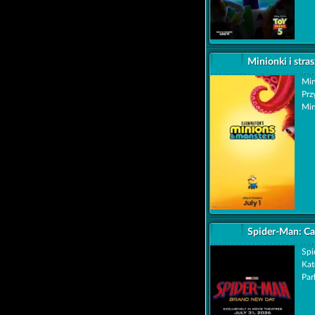
Minionki i stra
Min
Prz
Min
Spider-Man: Ca
Spi
Kat
Par