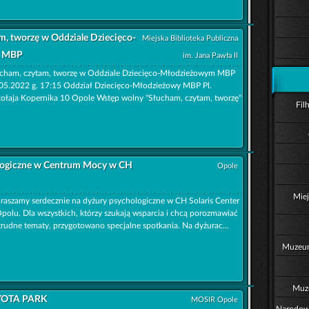
m, tworzę w Oddziale Dziecięco-
Miejska Biblioteka Publiczna
m MBP
im. Jana Pawła II
cham, czytam, tworzę w Oddziale Dziecięco-Młodzieżowym MBP
05.2022 g. 17:15 Oddział Dziecięco-Młodzieżowy MBP Pl.
ołaja Kopernika 10 Opole Wstęp wolny "Słucham, czytam, tworzę"
Fil
logiczne w Centrum Mocy w CH
Opole
Miej
raszamy serdecznie na dyżury psychologiczne w CH Solaris Center
polu. Dla wszystkich, którzy szukają wsparcia i chcą porozmawiać
trudne tematy, przygotowano specjalne spotkania. Na dyżurac...
Muzeum
Muz
OTA PARK
MOSIR Opole
Narodowe