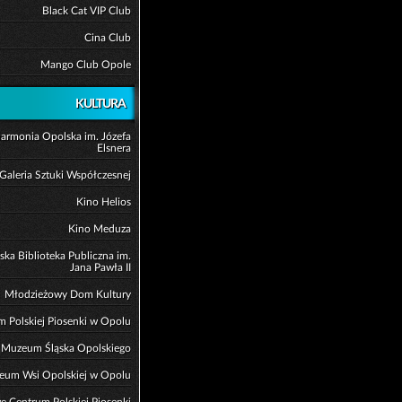
Black Cat VIP Club
Cina Club
Mango Club Opole
KULTURA
harmonia Opolska im. Józefa
Elsnera
Galeria Sztuki Współczesnej
Kino Helios
Kino Meduza
ska Biblioteka Publiczna im.
Jana Pawła II
Młodzieżowy Dom Kultury
 Polskiej Piosenki w Opolu
Muzeum Śląska Opolskiego
eum Wsi Opolskiej w Opolu
 Centrum Polskiej Piosenki