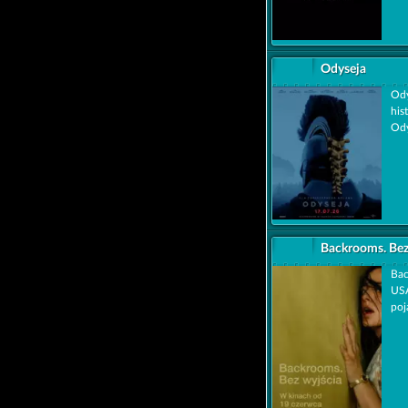
Odyseja
Ody
his
Ody
Backrooms. Bez
Bac
USA
poj