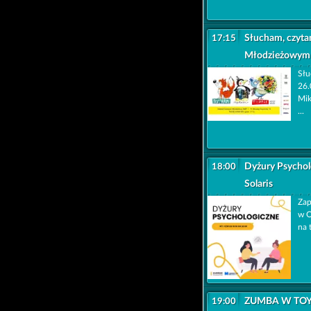
Słucham, czyta
17:15
Młodzieżowy
Słu
26.
Mik
...
Dyżury Psycho
18:00
Solaris
Zap
w O
na 
ZUMBA W TOY
19:00