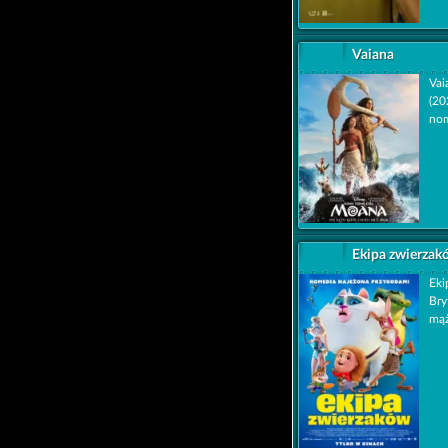
Vaiana
Vai
(20
nom
Ekipa zwierzak
Eki
Bry
mąż