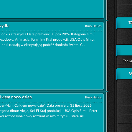
T
szydła
Kino Helios
ionki i straszydła Data premiery: 3 lipca 2026 Kategoria filmu:
ygodowy, Animacja, Familijny Kraj produkcji: USA Opis filmu:
ionki ruszają w ekscytującą podróż dookoła świata. C...
Tor K
W
łkiem nowy dzień
Kino Helios
der-Man: Całkiem nowy dzień Data premiery: 31 lipca 2026
egoria filmu: Akcja, Sci-Fi Kraj produkcji: USA Opis filmu: Peter
ker rozpoczyna nowy rozdział w swoim życiu - stara się ...