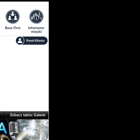
Baza Firm
Informator
miejski
Zobacz także:
Galerie