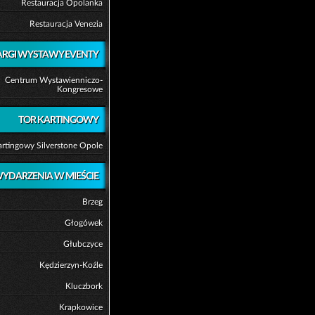
Restauracja Opolanka
Restauracja Venezia
ARGI WYSTAWY EVENTY
Centrum Wystawienniczo-
Kongresowe
TOR KARTINGOWY
artingowy Silverstone Opole
YDARZENIA W MIEŚCIE
Brzeg
Głogówek
Głubczyce
Kędzierzyn-Koźle
Kluczbork
Krapkowice