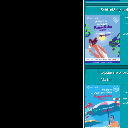
Schłodź się nad
Sez
rok
czu
tyg
Ogrzej się w pr
Malina
Sez
rok
czu
tyg