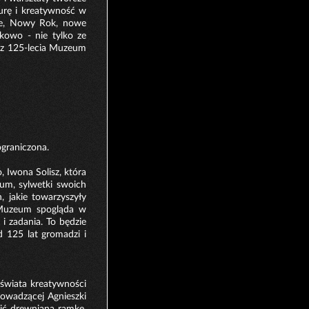
lturę i kreatywność w
nie, Nowy Rok, nowe
kowo - nie tylko ze
usz 125-lecia Muzeum
ograniczona.
 Iwona Solisz, która
zeum, sylwetki swoich
 jakie towarzyszyły
u Muzeum spogląda w
 i zadania. To będzie
 125 lat gromadzi i
 świata kreatywności
owadzącej Agnieszki
ić drewniana ramkę,