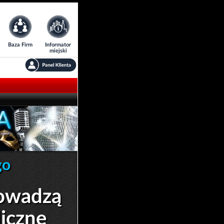
Baza Firm
Informator
miejski
Zobacz także:
Galerie
go
rowadzą
liczne