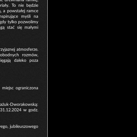
iały. To nie będzie
ą, a powstałej ramce
spirujące myśli na
 gdy tylko pozwolimy
gą stać się małymi
rzyjaznej atmosferze.
swobodnych rozmów,
ięgają daleko poza
 miejsc ograniczona
ażuk-Dworakowską:
 31.12.2024 w godz.
ego, jubileuszowego