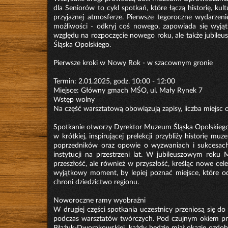
dla Seniorów to cykl spotkań, które łączą historię, ku
przyjaznej atmosferze. Pierwsze tegoroczne wydarze
możliwości - odkryj coś nowego, zapowiada się wyjąt
względu na rozpoczęcie nowego roku, ale także jubile
Śląska Opolskiego.
Pierwsze kroki w Nowy Rok - w szacownym gronie
Termin: 2.01.2025, godz. 10:00 - 12:00
Miejsce: Główny gmach MŚO, ul. Mały Rynek 7
Wstęp wolny
Na część warsztatową obowiązują zapisy, liczba miejsc 
Spotkanie otworzy Dyrektor Muzeum Śląska Opolskiego,
w krótkiej, inspirującej prelekcji przybliży historię mu
poprzedników oraz opowie o wyzwaniach i sukcesach,
instytucji na przestrzeni lat. W jubileuszowym rok
przeszłość, ale również w przyszłość, kreśląc nowe cele
wyjątkowy moment, by lepiej poznać miejsce, które od
chroni dziedzictwo regionu.
Noworoczne ramy wyobraźni
W drugiej części spotkania uczestnicy przeniosą się do
podczas warsztatów twórczych. Pod czujnym okiem pr
Błażuk-Dworakowskiej, każdy będzie miał okazję ozdob