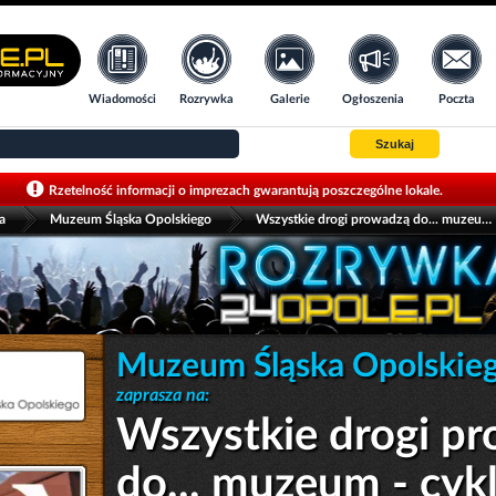
Wiadomości
Rozrywka
Galerie
Ogłoszenia
Poczta
Szukaj
>
>
Rzetelność informacji o imprezach gwarantują poszczególne lokale.
a
Muzeum Śląska Opolskiego
Wszystkie drogi prowadzą do... muzeum - cykliczne oprowadzania i warsztaty dla Seniorów
Muzeum Śląska Opolskie
zaprasza na:
Wszystkie drogi p
do... muzeum - cyk