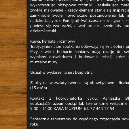
wykorzystując nietypowe techniki i zaskakujące mater
zwykłe malowanie - każdy element stanie się inspiracj
zamkniecie swoje noworoczne postanowienia lub in
nadchodzący rok. Pamiętaj! Twórczość nie zna granic -
ponieść się wyobraźni, nawet proste przedmioty mo
dziełami sztuki.
Kawa, herbata i rozmowy
Tradycyjnie nasze spotkania odbywają się w ciepłej i p
Przy kawie i herbacie seniorzy mają okazję do 
wymiany doświadczeń i budowania relacji, które s
muzealne mury.
Udział w wydarzeniu jest bezpłatny.
Zapisy na warsztaty twórcze są obowiązkowe - liczba
(15 osób).
Kontakt z koordynatorką cyklu, Agnieszką Bł
edukacja@muzeum.opol.pl lub telefonicznie wyłącznie
9:30 - 14:00 KASA MUZEUM tel. 77 443 17 54
Serdecznie zapraszamy do wspólnego rozpoczęcia now
roku!