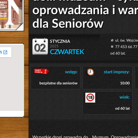
oprowadzania i war
dla Seniorów
stycznia
ul. św. Wojci
02
2025
77 453 66 77
CZWARTEK
od 60 lat.
wstęp:
start imprezy:
bezpłatne dla seniorów
10:00
wiek:
od 60 lat
Wszystkie drogi prowadzą do... Muzeum. Oprowadzania 