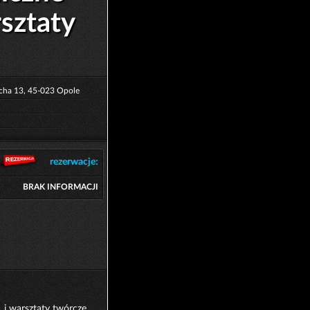
sztaty
echa 13, 45-023 Opole
rezerwacje:
BRAK INFORMACJI
i warsztaty twórcze